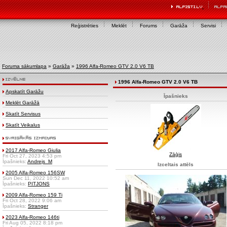
Reģistrēties
Meklēt
Forums
Garāža
Servisi
Foruma sākumlapa
»
Garāža
»
1996 Alfa-Romeo GTV 2.0 V6 TB
1996 Alfa-Romeo GTV 2.0 V6 TB
Apskatīt Garāžu
Īpašnieks
Meklēt Garāžā
Skatīt Servisus
Skatīt Veikalus
2017 Alfa-Romeo Giulia
Zāģis
Fri Oct 27, 2023 4:53 pm
Īpašnieks:
Andrejs_M
Izceltais attēls
2005 Alfa-Romeo 156SW
Sun Dec 11, 2022 10:52 am
Īpašnieks:
PITJONS
2009 Alfa-Romeo 159 Ti
Fri Oct 28, 2022 9:06 am
Īpašnieks:
Stranger
2023 Alfa-Romeo 146ti
Fri Aug 05, 2022 8:18 pm