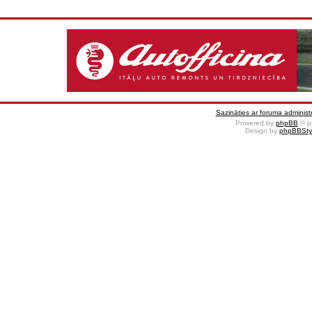
Sazināties ar foruma administr
Powered by
phpBB
© p
Design by
phpBBSty