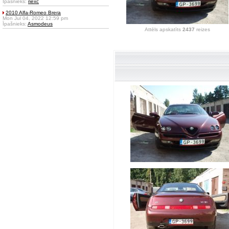
Īpašnieks:
riexc
2010 Alfa-Romeo Brera
Mon Jul 04, 2022 12:59 pm
Īpašnieks:
Asmodeus
Attēls apskatīts
2437
reizes