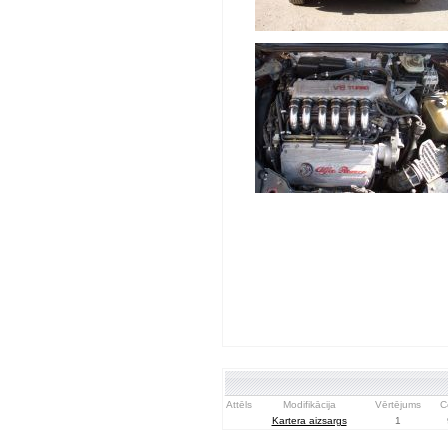
Attēls
Modifikācija
Vērtējums
C
Kartera aizsargs
1