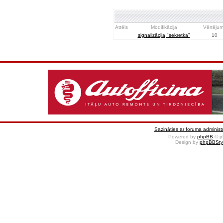
Attēls
Modifikācija
Vērtēju
signalizācija,"sekretka"
10
Sazināties ar foruma administr
Powered by
phpBB
© p
Design by
phpBBSty