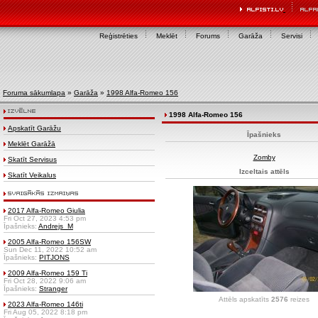
Reģistrēties
Meklēt
Forums
Garāža
Servisi
Foruma sākumlapa
»
Garāža
»
1998 Alfa-Romeo 156
1998 Alfa-Romeo 156
Apskatīt Garāžu
Īpašnieks
Meklēt Garāžā
Zomby
Skatīt Servisus
Izceltais attēls
Skatīt Veikalus
2017 Alfa-Romeo Giulia
Fri Oct 27, 2023 4:53 pm
Īpašnieks:
Andrejs_M
2005 Alfa-Romeo 156SW
Sun Dec 11, 2022 10:52 am
Īpašnieks:
PITJONS
2009 Alfa-Romeo 159 Ti
Fri Oct 28, 2022 9:06 am
Īpašnieks:
Stranger
Attēls apskatīts
2576
reizes
2023 Alfa-Romeo 146ti
Fri Aug 05, 2022 8:18 pm