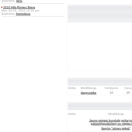
Īpašnieks:
riexc
2010 Alfa-Romeo Brera
Mon Jul 04, 2022 12:59 pm
Īpašnieks:
Asmodeus
Attēls
Modifikācija
Vērtējums
Cena
diagnostika
10
25
Attēls
Modifikācija
Jauns pirmais bundulis,gofra+pr
gabarīti(spuldzītes) un miglas l
šarnīrs,"stūres pirksti"