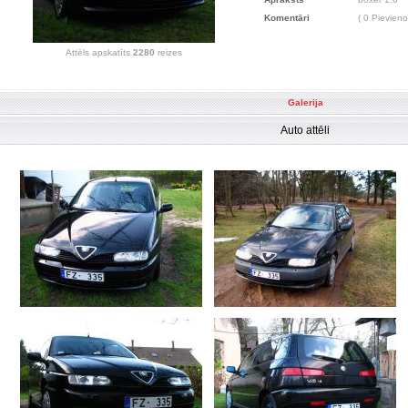
Komentāri
( 0 Pievieno
Attēls apskatīts
2280
reizes
Galerija
Auto attēli