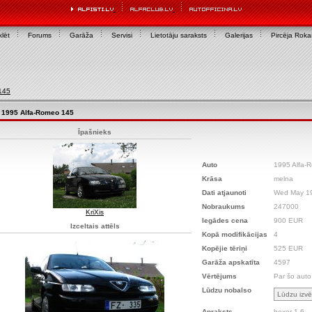
lēt
Forums
Garāža
Servisi
Lietotāju saraksts
Galerijas
Pircēja Rok
145
1995 Alfa-Romeo 145
Īpašnieks
Auto
1995 Alfa-
Krāsa
melna
Dati atjaunoti
Wed May 19
Nobraukums
247000
KriXis
Iegādes cena
900 EUR
Izceltais attēls
Kopā modifikācijas
4
Kopējie tēriņi
525 EUR
Garāža apskatīta
4597
Vērtējums
Par šo auto
Lūdzu nobalso
Apraksts
boxer 1.6