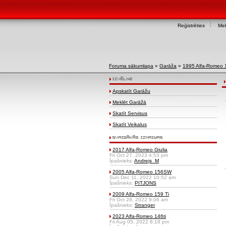
Reģistrēties
Mek
Foruma sākumlapa
»
Garāža
»
1995 Alfa-Romeo 
Apskatīt Garāžu
Meklēt Garāžā
Skatīt Servisus
Skatīt Veikalus
2017 Alfa-Romeo Giulia
Fri Oct 27, 2023 4:53 pm
Īpašnieks:
Andrejs_M
2005 Alfa-Romeo 156SW
Sun Dec 11, 2022 10:52 am
Īpašnieks:
PITJONS
2009 Alfa-Romeo 159 Ti
Fri Oct 28, 2022 9:06 am
Īpašnieks:
Stranger
2023 Alfa-Romeo 146ti
Fri Aug 05, 2022 8:18 pm