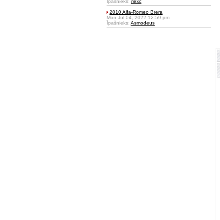
Īpašnieks:
riexc
2010 Alfa-Romeo Brera
Mon Jul 04, 2022 12:59 pm
Īpašnieks:
Asmodeus