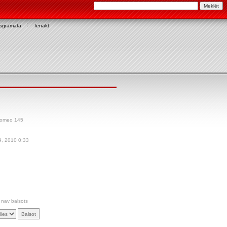
asgrāmata
Ienākt
Romeo 145
, 2010 0:33
 nav balsots