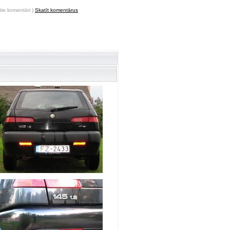
tie komentāri )
Skatīt komentārus