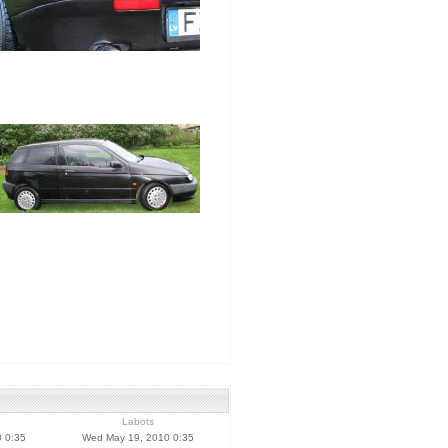
Labots
 0:35
Wed May 19, 2010 0:35