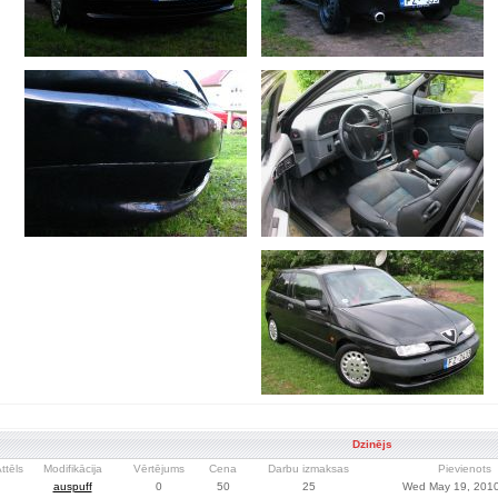
Dzinējs
ttēls
Modifikācija
Vērtējums
Cena
Darbu izmaksas
Pievienots
auspuff
0
50
25
Wed May 19, 2010