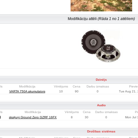
Modifikāciju attēli
(Rāda 1 no 1 attēliem)
Dzinējs
ls
Modifikācija
Vērtējums
Cena
Darbu izmaksas
Pievie
VARTA 750A akumulators
10
90
0
Tue Aug 21, 
Audio
ls
Modifikācija
Vērtējums
Cena
Darbu izmaksas
Pi
skaļruņi Ground Zero GZRF 16FX
8
30
0
Mon Jul 
Drošības sistēmas