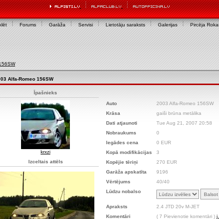
lēt
Forums
Garāža
Servisi
Lietotāju saraksts
Galerijas
Pircēja Rok
 156SW
003 Alfa-Romeo 156SW
Īpašnieks
Auto
2003 Alfa-Romeo 156SW
Krāsa
gaiši brūna metālika
Dati atjaunoti
Tue Aug 21, 2007 20:58
Nobraukums
0
Iegādes cena
0 EUR
krxzi
Kopā modifikācijas
3
Izceltais attēls
Kopējie tēriņi
270 EUR
Garāža apskatīta
9196
Vērtējums
40/40
Lūdzu nobalso
Apraksts
2.4 JTD 20v M-JET
Komentāri
( 7 Pievienotie komentāri )
j