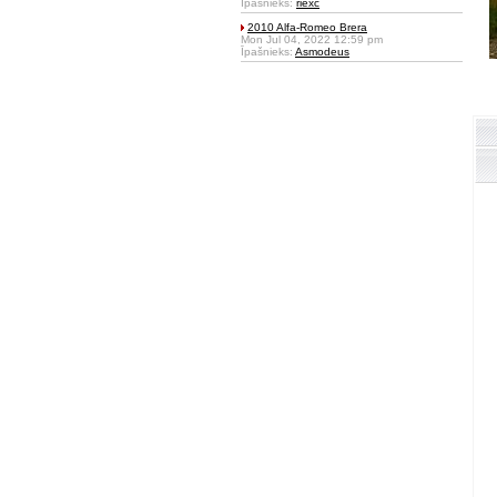
Īpašnieks:
riexc
2010 Alfa-Romeo Brera
Mon Jul 04, 2022 12:59 pm
Īpašnieks:
Asmodeus