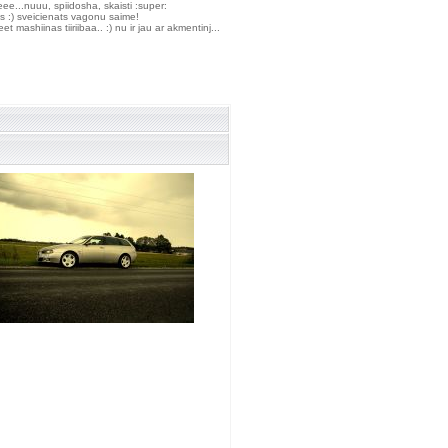
.eee...nuuu, spiidosha, skaisti :super:
ts :) sveicienats vagonu saime!
et mashiinas tiiriibaa.. :) nu ir jau ar akmentinj...