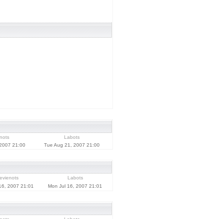
nots
Labots
2007 21:00
Tue Aug 21, 2007 21:00
evienots
Labots
16, 2007 21:01
Mon Jul 16, 2007 21:01