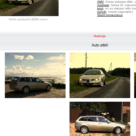
AMV
: Krasa izskatas dikti..
pratigais
: Izstas Uf..uzpuce
krxzi
: nu es vispaar miilu ture
zuncih
: cmuks vagonjels:)
Skatīt komentārus
Attēls apskatīts
4153
reizes
Galerija
Auto attēli