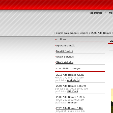
Reģistrēties
Mek
Foruma sākumlapa
»
Garāža
»
2003 Alfa-Romeo
2
Apskatīt Garāžu
Meklēt Garāžā
Skatīt Servisus
Skatīt Veikalus
2017 Alfa-Romeo Giulia
Fri Oct 27, 2023 4:53 pm
Īpašnieks:
Andrejs_M
2005 Alfa-Romeo 156SW
Sun Dec 11, 2022 10:52 am
Īpašnieks:
PITJONS
2009 Alfa-Romeo 159 Ti
Fri Oct 28, 2022 9:06 am
Īpašnieks:
Stranger
2023 Alfa-Romeo 146ti
Fri Aug 05, 2022 8:18 pm