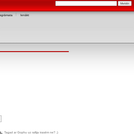
asgrāmata
Ienākt
.k.
: Tagad ar Gophu uz rallija trasēm ne? ;)