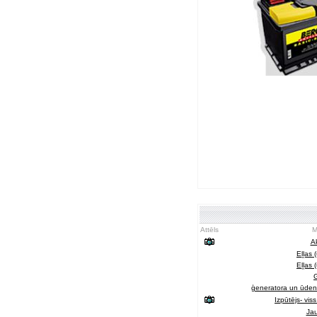
Attēls
M
A
Eļļas 
Eļļas 
G
ģeneratora un ūdens
Izpūtējs- vi
Ja