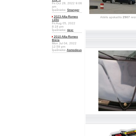
Fri Oct 28, 2022 9:06
am
Īpašnieks:
Stranger
2023 Alfa-Romeo
Attēls apskatīts
2907
reiz
146ti
Fri Aug 05, 2022
8:18 pm
Īpašnieks:
riexc
2010 Alfa-Romeo
Brera
Mon Jul 04, 2022
12:59 pm
Īpašnieks:
Asmodeus