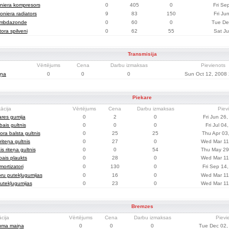
niera kompresors
0
405
0
Fri Se
oniera radiators
9
83
150
Fri Ju
mbdazonde
0
60
0
Tue De
ora spilveni
0
62
55
Sat Ju
Transmisija
Vērtējums
Cena
Darbu izmaksas
Pievienots
iņa
0
0
0
Sun Oct 12, 2008 
Piekare
ācija
Vērtējums
Cena
Darbu izmaksas
Piev
ares gumija
0
2
0
Fri Jun 26
bais gultnis
0
0
0
Fri Jul 04
ora balsta gultnis
0
25
25
Thu Apr 03
riteņa gultnis
0
27
0
Wed Mar 11
is riteņa gultnis
0
0
54
Thu May 29
bais plaukts
0
28
0
Wed Mar 11
mortizatori
0
130
0
Fri Sep 14
oru putekļugumijas
0
16
0
Wed Mar 11
utekļugumijas
0
23
0
Wed Mar 11
Bremzes
ācija
Vērtējums
Cena
Darbu izmaksas
Pievi
uma maiņa
0
0
0
Tue Dec 02,