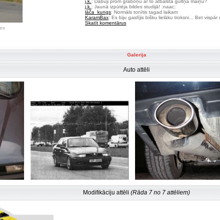
j.k.
: Dabūji prom graboņu ar to atbalsta gultņa maiņu?
j.k.
: Jaunā izpūtēja bildes studijā! :naac:
lāča_kungs
: Normāls tonītis tagad laikam
KaramBax
: Es biju gaidījis bišku lielāku troksni... Bet vispā
Skatīt komentārus
es
Galerija
Auto attēli
Modifikāciju attēli
(Rāda 7 no 7 attēliem)