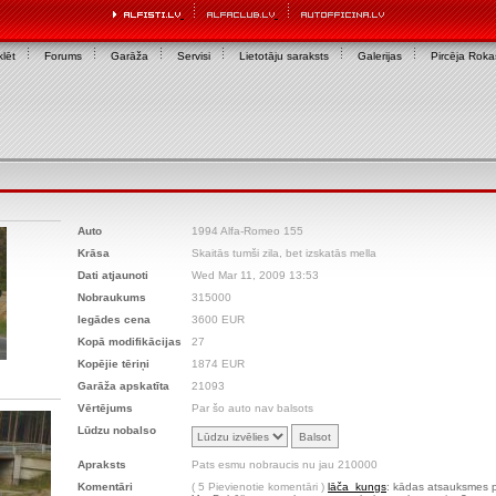
lēt
Forums
Garāža
Servisi
Lietotāju saraksts
Galerijas
Pircēja Rok
Auto
1994 Alfa-Romeo 155
Krāsa
Skaitās tumši zila, bet izskatās mella
Dati atjaunoti
Wed Mar 11, 2009 13:53
Nobraukums
315000
Iegādes cena
3600 EUR
Kopā modifikācijas
27
Kopējie tēriņi
1874 EUR
Garāža apskatīta
21093
Vērtējums
Par šo auto nav balsots
Lūdzu nobalso
Apraksts
Pats esmu nobraucis nu jau 210000
Komentāri
( 5 Pievienotie komentāri )
lāča_kungs
: kādas atsauksmes pa