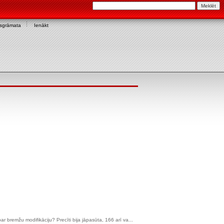
asgrāmata
Ienākt
r bremžu modifikāciju? Precīti bija jāpasūta, 166 arī va...