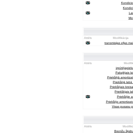
Kondicio
Kondici
La
Mot
Attēls
Modifikācija
transmisijas eļļas ma
Attēls
Modifik
izpūtējapiek
Pakaļējais la
Priekšējā amortizat
Priekšējā labā 
Priekšējais kreisa
Priekšējais la
Priekšējie a
Priekšējo amortizat
Visas pusasu p
Attēls
Modifik
Bremžu šķidr