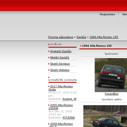
Reģistrēties
Mek
Foruma sākumlapa
»
Garāža
»
1994 Alfa-Romeo 155
1994 Alfa-Romeo 155
Apskatīt Garāžu
Īpašnieks
Meklēt Garāžā
Skatīt Servisus
Skatīt Veikalus
2017 Alfa-Romeo
Giulia
Fri Oct 27, 2023 4:53
KaramBax
pm
Īpašnieks:
Andrejs_M
Izceltais attēls
2005 Alfa-Romeo
156SW
Sun Dec 11, 2022
10:52 am
Īpašnieks:
PITJONS
2009 Alfa-Romeo
159 Ti