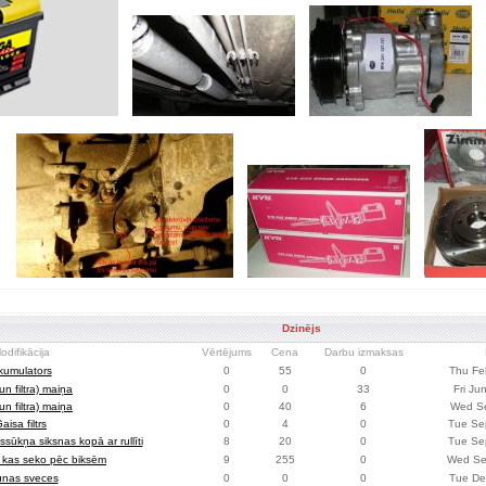
Dzinējs
odifikācija
Vērtējums
Cena
Darbu izmaksas
kumulators
0
55
0
Thu Fe
(un filtra) maiņa
0
0
33
Fri Ju
(un filtra) maiņa
0
40
6
Wed Se
aisa filtrs
0
4
0
Tue Se
sūkņa siksnas kopā ar rullīti
8
20
0
Tue Se
ss kas seko pēc biksēm
9
255
0
Wed Se
unas sveces
0
0
0
Tue De