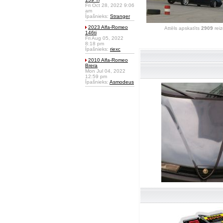
Fri Oct 28, 2022 9:06
am
Īpašnieks:
Stranger
2023 Alfa-Romeo
Attēls apskatīts
2909
reiz
146ti
Fri Aug 05, 2022
8:18 pm
Īpašnieks:
riexc
2010 Alfa-Romeo
Brera
Mon Jul 04, 2022
12:59 pm
Īpašnieks:
Asmodeus