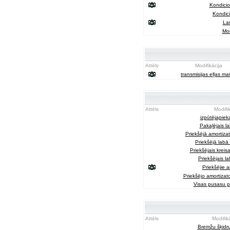
Kondicio
Kondici
La
Mot
Attēls
Modifikācija
transmisijas eļļas ma
Attēls
Modifik
izpūtējapiek
Pakaļējais la
Priekšējā amortizat
Priekšējā labā 
Priekšējais kreisa
Priekšējais la
Priekšējie a
Priekšējo amortizat
Visas pusasu p
Attēls
Modifik
Bremžu šķidr