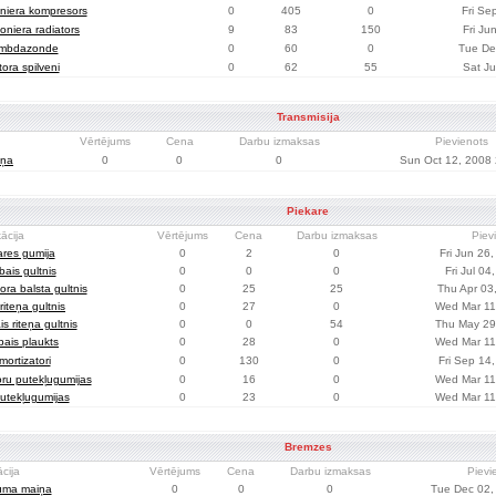
niera kompresors
0
405
0
Fri Se
oniera radiators
9
83
150
Fri Ju
mbdazonde
0
60
0
Tue De
ora spilveni
0
62
55
Sat Ju
Transmisija
Vērtējums
Cena
Darbu izmaksas
Pievienots
iņa
0
0
0
Sun Oct 12, 2008 
Piekare
ācija
Vērtējums
Cena
Darbu izmaksas
Piev
ares gumija
0
2
0
Fri Jun 26
bais gultnis
0
0
0
Fri Jul 04
ora balsta gultnis
0
25
25
Thu Apr 03
riteņa gultnis
0
27
0
Wed Mar 11
is riteņa gultnis
0
0
54
Thu May 29
bais plaukts
0
28
0
Wed Mar 11
mortizatori
0
130
0
Fri Sep 14
oru putekļugumijas
0
16
0
Wed Mar 11
utekļugumijas
0
23
0
Wed Mar 11
Bremzes
ācija
Vērtējums
Cena
Darbu izmaksas
Pievi
uma maiņa
0
0
0
Tue Dec 02,