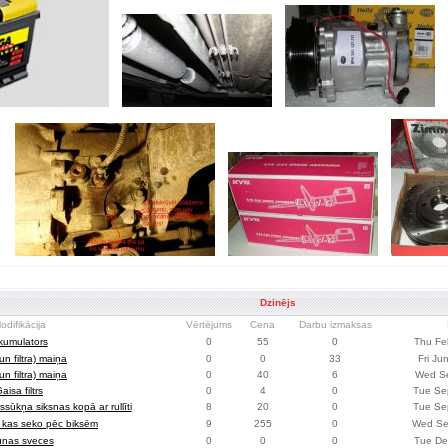
Dzinējs
odifikācija
Vērtējums
Cena
Darbu izmaksas
kumulators
0
55
0
Thu Fe
(un filtra) maiņa
0
0
33
Fri Ju
(un filtra) maiņa
0
40
6
Wed Se
aisa filtrs
0
4
0
Tue Se
sūkņa siksnas kopā ar rullīti
8
20
0
Tue Se
ss kas seko pēc biksēm
9
255
0
Wed Se
unas sveces
0
0
0
Tue De