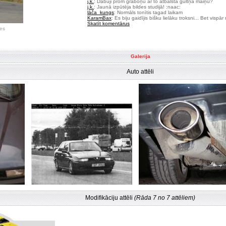
j.k.
: Dabūji prom graboņu ar to atbalsta gultņa maiņu?
j.k.
: Jaunā izpūtēja bildes studijā! :naac:
lāča_kungs
: Normāls tonītis tagad laikam
KaramBax
: Es biju gaidījis bišku lielāku troksni... Bet vispā
Skatīt komentārus
es
Galerija
Auto attēli
Modifikāciju attēli
(Rāda 7 no 7 attēliem)