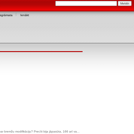
asgrāmata
Ienākt
r bremžu modifikāciju? Precīti bija jāpasūta, 166 arī va...