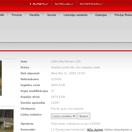
lēt
Forums
Garāža
Servisi
Lietotāju saraksts
Galerijas
Pircēja Rok
Auto
1994 Alfa-Romeo 155
Krāsa
Skaitās tumši zila, bet izskatās mella
Dati atjaunoti
Wed Mar 11, 2009 13:53
Nobraukums
315000
Iegādes cena
3600 EUR
Kopā modifikācijas
27
Kopējie tēriņi
1874 EUR
Garāža apskatīta
21097
Vērtējums
Par šo auto nav balsots
Lūdzu nobalso
Apraksts
Pats esmu nobraucis nu jau 210000
Komentāri
( 5 Pievienotie komentāri )
lāča_kungs
: kādas atsauksmes pa