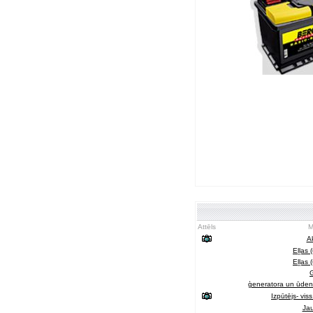
Attēls
M
A
Eļļas 
Eļļas 
G
ģeneratora un ūdens
Izpūtējs- vi
Ja