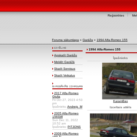
Reģistrēties
Mek
Foruma sākumlapa
»
Garāža
»
1994 Alfa-Romeo 155
1994 Alfa-Romeo 155
Apskatīt Garāžu
Īpašnieks
Meklēt Garāžā
Skatīt Servisus
Skatīt Veikalus
2017 Alfa-Romeo
Giulia
Fri Oct 27, 2023 4:53
KaramBax
pm
Īpašnieks:
Andrejs_M
Izceltais attēls
2005 Alfa-Romeo
156SW
Sun Dec 11, 2022
10:52 am
Īpašnieks:
PITJONS
2009 Alfa-Romeo
159 Ti