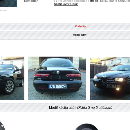
Komentāri
( 1 Pievienotie komentāri )
strogis
: Es jau par to sabuufer
Skatīt komentārus
eizes
Galerija
Auto attēli
Modifikāciju attēli
(Rāda 5 no 5 attēliem)