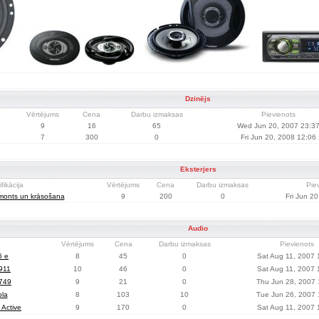
Dzinējs
Vērtējums
Cena
Darbu izmaksas
Pievienots
9
16
65
Wed Jun 20, 2007 23:3
7
300
0
Fri Jun 20, 2008 12:06
Eksterjers
fikācija
Vērtējums
Cena
Darbu izmaksas
Pie
monts un krāsošana
9
200
0
Fri Jun 2
Audio
Vērtējums
Cena
Darbu izmaksas
Pievienots
6 e
8
45
0
Sat Aug 11, 2007 
911
10
46
0
Sat Aug 11, 2007 
749
9
21
0
Thu Jun 28, 2007 
la
8
103
10
Tue Jun 26, 2007 
Active
9
170
0
Sat Aug 11, 2007 