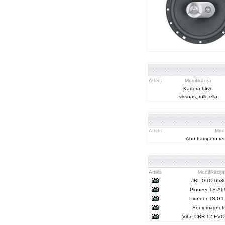
Attēls
Modifikācija
Kartera blīve
siksnas, ruļļi, eļļa
Attēls
Modi
Abu bamperu re
Attēls
Modifikācija
JBL GTO 653
Pioneer TS-A6
Pioneer TS-G1
Sony magneto
Vibe CBR 12 EVO 