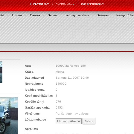
lēt
Forums
Garāža
Servisi
Lietotāju saraksts
Galerijas
Pircēja Rok
Auto
1999 Alfa-Romeo 156
Krāsa
Melna
Dati atjaunoti
Sat Aug 11, 2007 19:46
Nobraukums
140000
Iegādes cena
0
Kopā modifikācijas
8
Kopējie tēriņi
976
Garāža apskatīta
6453
Vērtējums
Par šo auto nav balsots
Lūdzu nobalso
Apraksts