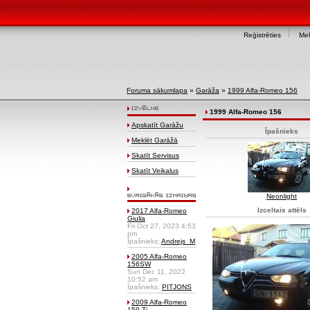
Reģistrēties
Mek
Foruma sākumlapa
»
Garāža
»
1999 Alfa-Romeo 156
1999 Alfa-Romeo 156
Apskatīt Garāžu
Īpašnieks
Meklēt Garāžā
Skatīt Servisus
Skatīt Veikalus
Neonlight
Izceltais attēls
2017 Alfa-Romeo
Giulia
Fri Oct 27, 2023 4:53
pm
Īpašnieks:
Andrejs_M
2005 Alfa-Romeo
156SW
Sun Dec 11, 2022
10:52 am
Īpašnieks:
PITJONS
2009 Alfa-Romeo
159 Ti