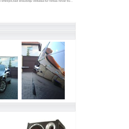
i smeejos,kad ieraudziiju veikalaa-tur nekaa nevar bu...