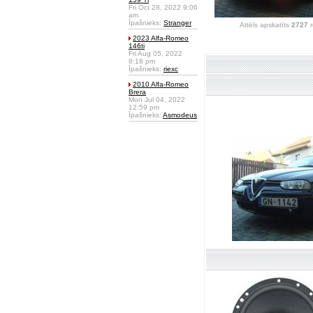
Fri Oct 28, 2022 9:06
am
Īpašnieks:
Stranger
Attēls apskatīts
2727
r
2023 Alfa-Romeo
146ti
Fri Aug 05, 2022
8:18 pm
Īpašnieks:
riexc
2010 Alfa-Romeo
Brera
Mon Jul 04, 2022
12:59 pm
Īpašnieks:
Asmodeus