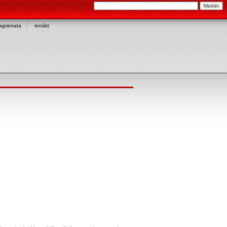
asgrāmata
Ienākt