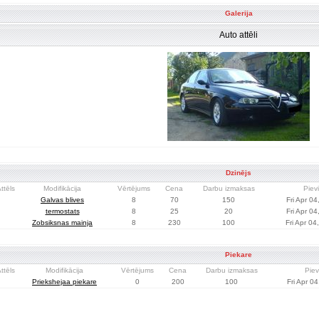
Galerija
Auto attēli
Dzinējs
ttēls
Modifikācija
Vērtējums
Cena
Darbu izmaksas
Piev
Galvas blives
8
70
150
Fri Apr 04
termostats
8
25
20
Fri Apr 04
Zobsiksnas mainja
8
230
100
Fri Apr 04
Piekare
ttēls
Modifikācija
Vērtējums
Cena
Darbu izmaksas
Piev
Priekshejaa piekare
0
200
100
Fri Apr 0