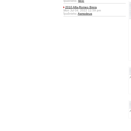
Īpašnieks:
riexc
2010 Alfa-Romeo Brera
Mon Jul 04, 2022 12:59 pm
Īpašnieks:
Asmodeus
A
A