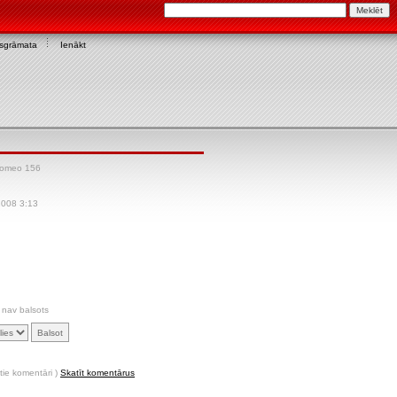
asgrāmata
Ienākt
Romeo 156
 2008 3:13
 nav balsots
tie komentāri )
Skatīt komentārus