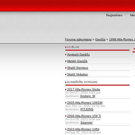
Reģistrēties
Mek
Foruma sākumlapa
»
Garāža
»
1998 Alfa-Romeo 
Apskatīt Garāžu
Meklēt Garāžā
Skatīt Servisus
Skatīt Veikalus
2017 Alfa-Romeo Giulia
Fri Oct 27, 2023 4:53 pm
Īpašnieks:
Andrejs_M
2005 Alfa-Romeo 156SW
Sun Dec 11, 2022 10:52 am
Īpašnieks:
PITJONS
2009 Alfa-Romeo 159 Ti
Fri Oct 28, 2022 9:06 am
Īpašnieks:
Stranger
2023 Alfa-Romeo 146ti
Fri Aug 05, 2022 8:18 pm