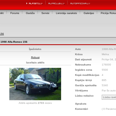
lēt
Forums
Garāža
Servisi
Lietotāju saraksts
Galerijas
Pircēja Rok
156
1998 Alfa-Romeo 156
Īpašnieks
Auto
1998 Alfa-
Krāsa
Melna
Robust
Dati atjaunoti
Fri Apr 04,
Izceltais attēls
Nobraukums
176000
Iegādes cena
5500
Kopā modifikācijas
4
Kopējie tēriņi
895
Garāža apskatīta
5340
Vērtējums
Par šo auto
Lūdzu nobalso
Attēls apskatīts
2703
reizes
Apraksts
Komentāri
( 0 Pievieno