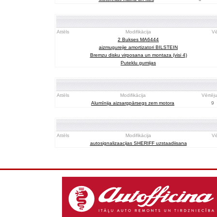
Attēls
Modifikācija
Vē
2 Bukses MA6444
aizmugurejie amortizatori BILSTEIN
Bremzu disku virposana un montaza (visi 4)
Puteklu gumijas
Attēls
Modifikācija
Vērtēj
Alumīnija aizsargpārsegs zem motora
9
Attēls
Modifikācija
Vē
autosignalizaacijas SHERIFF uzstaadiisana