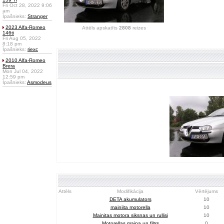
Fri Oct 28, 2022 9:06
am
Īpašnieks:
Stranger
2023 Alfa-Romeo
Attēls apskatīts
2808
reizes
146ti
Fri Aug 05, 2022
8:18 pm
Īpašnieks:
riexc
2010 Alfa-Romeo
Brera
Mon Jul 04, 2022
12:59 pm
Īpašnieks:
Asmodeus
Attēls
Modifikācija
Vērtējums
DETA akumulators
10
mainiita motorella
10
Mainitas motora siksnas un rullisi
10
Motorellas maina un filtrs
0