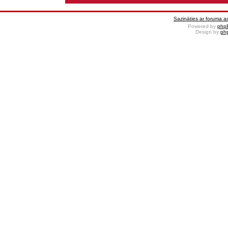
Sazināties ar foruma ad
Powered by
php
Design by
ph