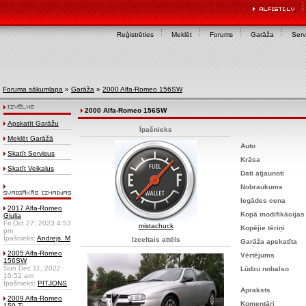
Reģistrēties
Meklēt
Forums
Garāža
Serv
Foruma sākumlapa
»
Garāža
»
2000 Alfa-Romeo 156SW
2000 Alfa-Romeo 156SW
Apskatīt Garāžu
Īpašnieks
Meklēt Garāžā
Auto
Skatīt Servisus
Krāsa
Skatīt Veikalus
Dati atjaunoti
Nobraukums
Iegādes cena
2017 Alfa-Romeo
Kopā modifikācijas
Giulia
Fri Oct 27, 2023 4:53
mistachuck
Kopējie tēriņi
pm
Īpašnieks:
Andrejs_M
Izceltais attēls
Garāža apskatīta
2005 Alfa-Romeo
Vērtējums
156SW
Sun Dec 11, 2022
Lūdzu nobalso
10:52 am
Īpašnieks:
PITJONS
Apraksts
2009 Alfa-Romeo
Komentāri
159 Ti