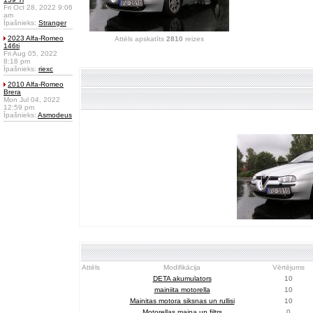
Fri Oct 28, 2022 9:06
am
Īpašnieks:
Stranger
2023 Alfa-Romeo
Attēls apskatīts
2810
reizes
146ti
Fri Aug 05, 2022
8:18 pm
Īpašnieks:
riexc
2010 Alfa-Romeo
Brera
Mon Jul 04, 2022
12:59 pm
Īpašnieks:
Asmodeus
Attēls
Modifikācija
Vērtējums
DETA akumulators
10
mainiita motorella
10
Mainitas motora siksnas un rullisi
10
Motorellas maina un filtrs
0