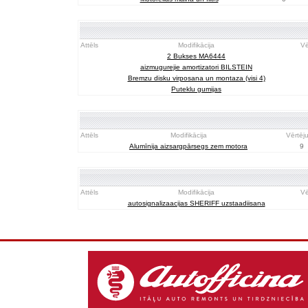
Attēls
Modifikācija
Vē
2 Bukses MA6444
aizmugurejie amortizatori BILSTEIN
Bremzu disku virposana un montaza (visi 4)
Puteklu gumijas
Attēls
Modifikācija
Vērtēj
Alumīnija aizsargpārsegs zem motora
9
Attēls
Modifikācija
Vē
autosignalizaacijas SHERIFF uzstaadiisana