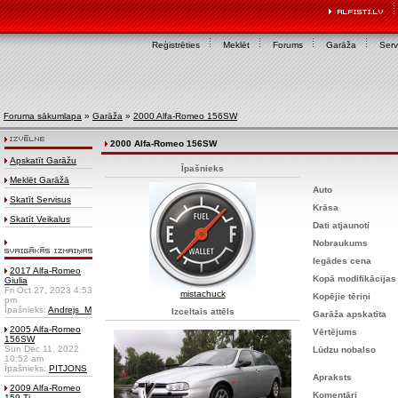
Reģistrēties
Meklēt
Forums
Garāža
Serv
Foruma sākumlapa
»
Garāža
»
2000 Alfa-Romeo 156SW
2000 Alfa-Romeo 156SW
Apskatīt Garāžu
Īpašnieks
Meklēt Garāžā
Auto
Skatīt Servisus
Krāsa
Skatīt Veikalus
Dati atjaunoti
Nobraukums
Iegādes cena
2017 Alfa-Romeo
Kopā modifikācijas
Giulia
Fri Oct 27, 2023 4:53
mistachuck
Kopējie tēriņi
pm
Īpašnieks:
Andrejs_M
Izceltais attēls
Garāža apskatīta
2005 Alfa-Romeo
Vērtējums
156SW
Sun Dec 11, 2022
Lūdzu nobalso
10:52 am
Īpašnieks:
PITJONS
Apraksts
2009 Alfa-Romeo
Komentāri
159 Ti