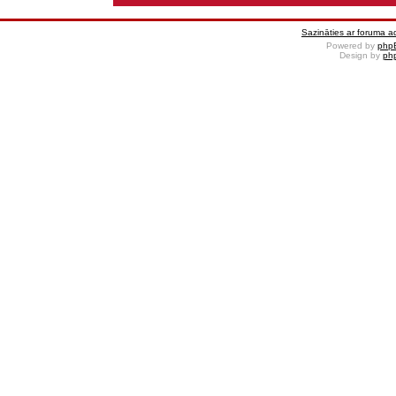
Sazināties ar foruma ad
Powered by
php
Design by
ph