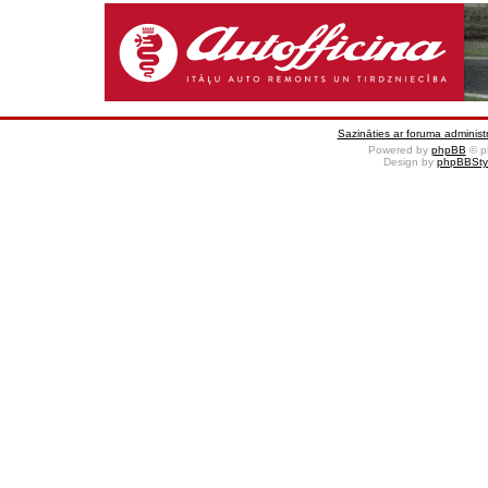
Sazināties ar foruma administr
Powered by
phpBB
© p
Design by
phpBBSty