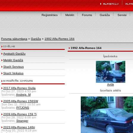
Reģistrēties
Meklēt
Forums
Garāža
Servisi
Foruma sākumlapa
»
Garāža
»
1992 Alfa-Romeo 164
1992 Alfa-Romeo 164
Apskatīt Garāžu
Īpašnieks
Meklēt Garāžā
Skatīt Servisus
Skatīt Veikalus
Ar4ik
2017 Alfa-Romeo Giulia
Izceltais attēls
Fri Oct 27, 2023 4:53 pm
Īpašnieks:
Andrejs_M
2005 Alfa-Romeo 156SW
Sun Dec 11, 2022 10:52 am
Īpašnieks:
PITJONS
2009 Alfa-Romeo 159 Ti
Fri Oct 28, 2022 9:06 am
Īpašnieks:
Stranger
2023 Alfa-Romeo 146ti
Fri Aug 05, 2022 8:18 pm