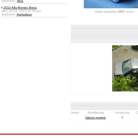
Īpašnieks:
riexc
2010 Alfa-Romeo Brera
Mon Jul 04, 2022 12:59 pm
Attēls apskatīts
2897
reizes
Īpašnieks:
Asmodeus
Attēls
Modifikācija
Vērtējums
C
Ūdens pumpis
9