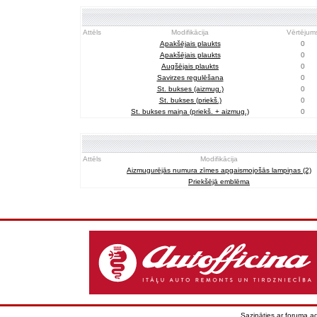
Attēls
Modifikācija
Vērtējum
Apakšējais plaukts
0
Apakšējais plaukts
0
Augšējais plaukts
0
Savirzes regulēšana
0
St. bukses (aizmug.)
0
St. bukses (priekš.)
0
St. bukses maiņa (priekš. + aizmug.)
0
Attēls
Modifikācija
Aizmugurējās numura zīmes apgaismojošās lampiņas (2)
Priekšējā emblēma
Sazināties ar foruma ad