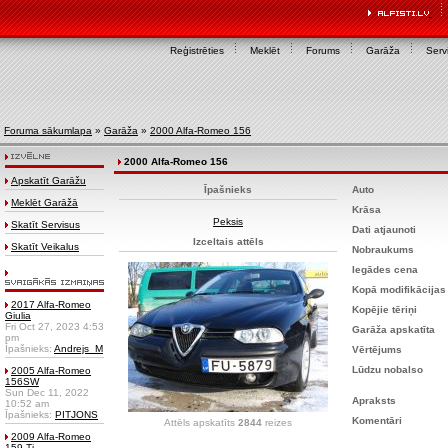
Reģistrēties
Meklēt
Forums
Garāža
Servi
Foruma sākumlapa
»
Garāža
»
2000 Alfa-Romeo 156
2000 Alfa-Romeo 156
Apskatīt Garāžu
Īpašnieks
Auto
Meklēt Garāžā
Krāsa
Peksis
Skatīt Servisus
Dati atjaunoti
Izceltais attēls
Skatīt Veikalus
Nobraukums
Iegādes cena
Kopā modifikācijas
2017 Alfa-Romeo
Kopējie tēriņi
Giulia
Fri Oct 27, 2023 4:53
Garāža apskatīta
pm
Īpašnieks:
Andrejs_M
Vērtējums
Lūdzu nobalso
2005 Alfa-Romeo
156SW
Sun Dec 11, 2022
Apraksts
10:52 am
Īpašnieks:
PITJONS
Komentāri
Attēls apskatīts
2844
reizes
2009 Alfa-Romeo
159 Ti