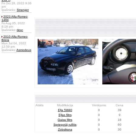
Fri Oct 28, 2022 9:06
am
Īpašnieks:
Stranger
2023 Alfa-Romeo
146ti
Fri Aug 05, 2022
8:18 pm
Īpašnieks:
riexc
2010 Alfa-Romeo
Brera
Mon Jul 04, 2022
12:59 pm
Īpašnieks:
Asmodeus
Attēls
Modifikācija
Vērtējums
Cena
Eļļa 5W40
0
39
Eļļas filtrs
0
9
Gaisa filtrs
0
18
Spriegotāj rullītis
0
60
Zobsiksna
0
30