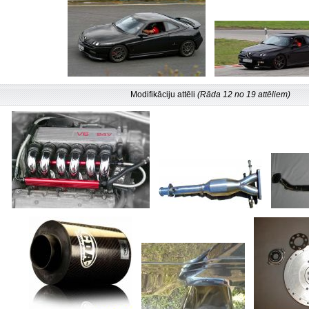
Modifikāciju attēli
(Rāda 12 no 19 attēliem)