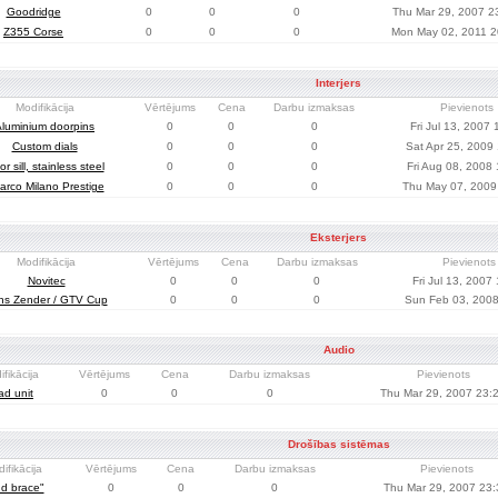
Goodridge
0
0
0
Thu Mar 29, 2007 2
Z355 Corse
0
0
0
Mon May 02, 2011 2
Interjers
Modifikācija
Vērtējums
Cena
Darbu izmaksas
Pievienots
luminium doorpins
0
0
0
Fri Jul 13, 2007 
Custom dials
0
0
0
Sat Apr 25, 2009
r sill, stainless steel
0
0
0
Fri Aug 08, 2008
arco Milano Prestige
0
0
0
Thu May 07, 2009
Eksterjers
Modifikācija
Vērtējums
Cena
Darbu izmaksas
Pievienots
Novitec
0
0
0
Fri Jul 13, 2007
lns Zender / GTV Cup
0
0
0
Sun Feb 03, 2008
Audio
fikācija
Vērtējums
Cena
Darbu izmaksas
Pievienots
ad unit
0
0
0
Thu Mar 29, 2007 23:
Drošības sistēmas
ifikācija
Vērtējums
Cena
Darbu izmaksas
Pievienots
ud brace"
0
0
0
Thu Mar 29, 2007 23: