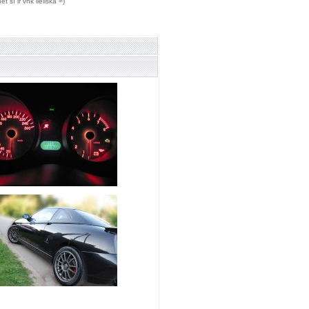
 šī ir vnk lieliska =)