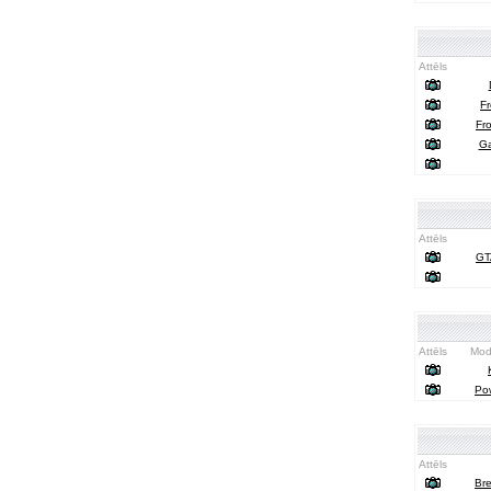
Attēls
Fr
Fro
Ga
Attēls
GT
Attēls
Modi
Pow
Attēls
Bre