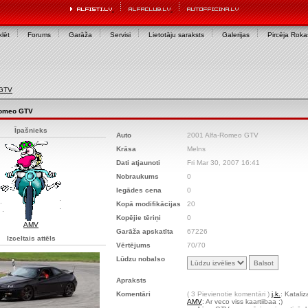
lēt
Forums
Garāža
Servisi
Lietotāju saraksts
Galerijas
Pircēja Rok
 GTV
Romeo GTV
Īpašnieks
Auto
2001 Alfa-Romeo GTV
Krāsa
Melns
Dati atjaunoti
Fri Mar 30, 2007 16:41
Nobraukums
0
Iegādes cena
0
Kopā modifikācijas
20
Kopējie tēriņi
0
AMV
Garāža apskatīta
67226
Izceltais attēls
Vērtējums
70/70
Lūdzu nobalso
Apraksts
Komentāri
( 3 Pievienotie komentāri )
j.k.
: Katali
AMV
: Ar veco viss kaartiibaa ;)