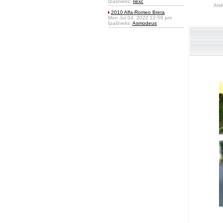
Īpašnieks:
riexc
Attē
2010 Alfa-Romeo Brera
Mon Jul 04, 2022 12:59 pm
Īpašnieks:
Asmodeus