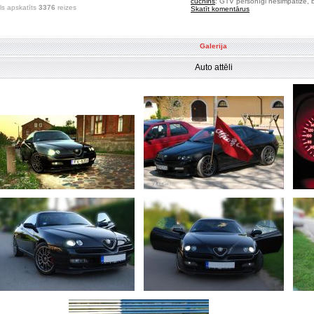
cuchins
: GTV personīgi nesimpatizē, bet
ls apskatīts
3376
reizes
Skatīt komentārus
Galerija
Auto attēli