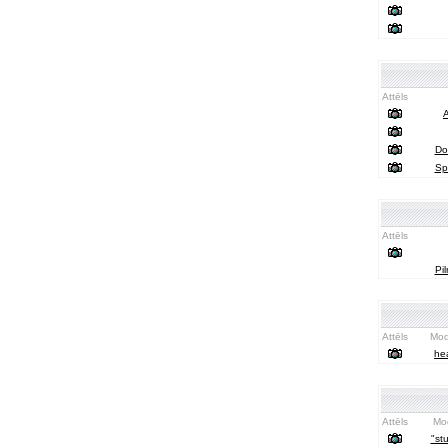
Attēls
A
Doo
Sp
Attēls
Pi
Attēls
Modi
he
Attēls
Mod
"st