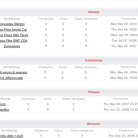
Dzinējs
Modifikācija
Vērtējums
Cena
Darbu izmaksas
Pievienots
Degvielas Sliedes
0
0
0
Mon Mar 29, 2010
ee-Flow Sports Cat
0
0
0
Thu Jun 19, 2008
nt Pipes With Flexis
0
0
0
Wed Jan 28, 2009
isa Filtrs BMC CDA
0
0
0
Tue Jul 22, 2008 
Supersprint
0
0
0
Thu Mar 29, 2007
Transmisija
Modifikācija
Vērtējums
Cena
Darbu izmaksas
Pievienots
A sajugs & sparrats
0
0
0
Mon May 04, 2009 
Q2 differencialis
0
0
0
Mon May 04, 2009 
Piekare
fikācija
Vērtējums
Cena
Darbu izmaksas
Pievienots
Koni
0
0
0
Thu Mar 29, 2007 23:2
erflex
0
0
0
Thu Jun 12, 2008 15:3
Bremzes
Modifikācija
Vērtējums
Cena
Darbu izmaksas
Pievienots
mžu diski + kluči
0
0
0
Thu Sep 10, 2009 1