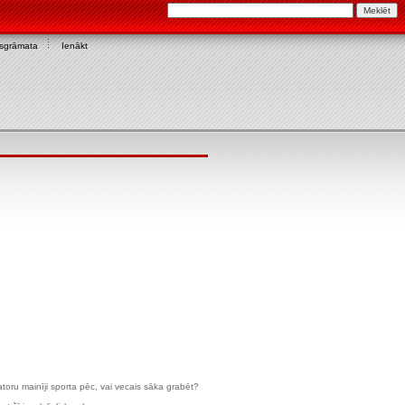
asgrāmata
Ienākt
zatoru mainīji sporta pēc, vai vecais sāka grabēt?