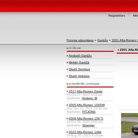
Reģistrēties
Mek
Foruma sākumlapa
»
Garāža
»
2001 Alfa-Romeo
2001 Alfa-
Apskatīt Garāžu
Meklēt Garāžā
Skatīt Servisus
Skatīt Veikalus
2017 Alfa-Romeo Giulia
Fri Oct 27, 2023 4:53 pm
Īpašnieks:
Andrejs_M
2005 Alfa-Romeo 156SW
Sun Dec 11, 2022 10:52 am
Īpašnieks:
PITJONS
2009 Alfa-Romeo 159 Ti
Fri Oct 28, 2022 9:06 am
Īpašnieks:
Stranger
2023 Alfa-Romeo 146ti
Fri Aug 05, 2022 8:18 pm