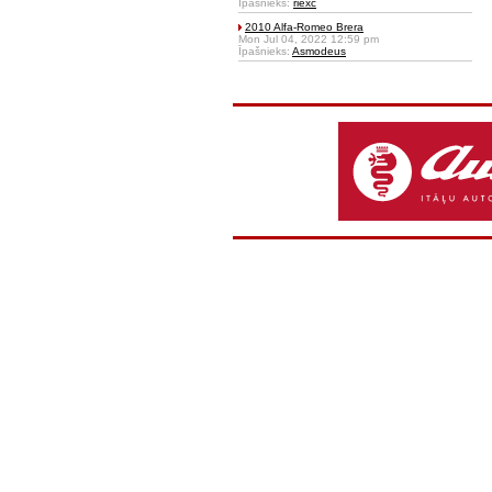
Īpašnieks:
riexc
2010 Alfa-Romeo Brera
Mon Jul 04, 2022 12:59 pm
Īpašnieks:
Asmodeus