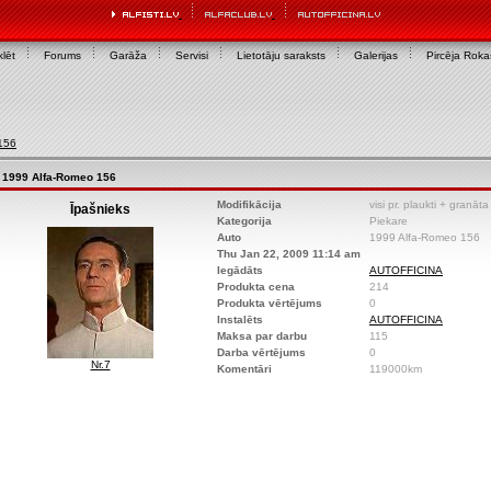
lēt
Forums
Garāža
Servisi
Lietotāju saraksts
Galerijas
Pircēja Rok
156
1999 Alfa-Romeo 156
Modifikācija
visi pr. plaukti + granāta 
Īpašnieks
Kategorija
Piekare
Auto
1999 Alfa-Romeo 156
Thu Jan 22, 2009 11:14 am
Iegādāts
AUTOFFICINA
Produkta cena
214
Produkta vērtējums
0
Instalēts
AUTOFFICINA
Maksa par darbu
115
Darba vērtējums
0
Nr.7
Komentāri
119000km