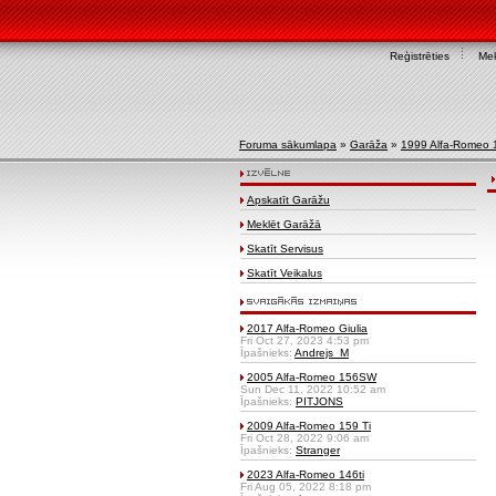
Reģistrēties
Mek
Foruma sākumlapa
»
Garāža
»
1999 Alfa-Romeo 
Apskatīt Garāžu
Meklēt Garāžā
Skatīt Servisus
Skatīt Veikalus
2017 Alfa-Romeo Giulia
Fri Oct 27, 2023 4:53 pm
Īpašnieks:
Andrejs_M
2005 Alfa-Romeo 156SW
Sun Dec 11, 2022 10:52 am
Īpašnieks:
PITJONS
2009 Alfa-Romeo 159 Ti
Fri Oct 28, 2022 9:06 am
Īpašnieks:
Stranger
2023 Alfa-Romeo 146ti
Fri Aug 05, 2022 8:18 pm