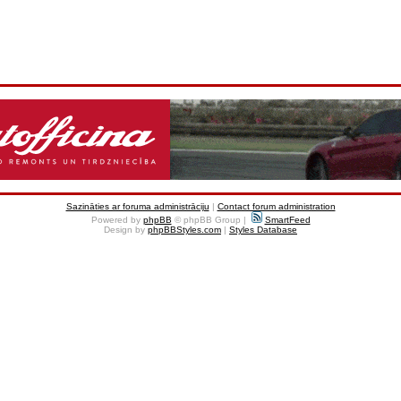
Sazināties ar foruma administrāciju
|
Contact forum administration
Powered by
phpBB
© phpBB Group |
SmartFeed
Design by
phpBBStyles.com
|
Styles Database