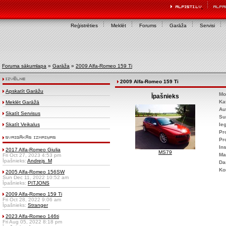
Reģistrēties
Meklēt
Forums
Garāža
Servisi
Foruma sākumlapa
»
Garāža
»
2009 Alfa-Romeo 159 Ti
2009 Alfa-Romeo 159 Ti
Apskatīt Garāžu
Mo
Īpašnieks
Ka
Meklēt Garāžā
Au
Skatīt Servisus
Su
Skatīt Veikalus
Ie
Pr
Pr
Ins
2017 Alfa-Romeo Giulia
MS79
Ma
Fri Oct 27, 2023 4:53 pm
Īpašnieks:
Andrejs_M
Da
Ko
2005 Alfa-Romeo 156SW
Sun Dec 11, 2022 10:52 am
Īpašnieks:
PITJONS
2009 Alfa-Romeo 159 Ti
Fri Oct 28, 2022 9:06 am
Īpašnieks:
Stranger
2023 Alfa-Romeo 146ti
Fri Aug 05, 2022 8:18 pm