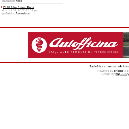
Īpašnieks:
riexc
2010 Alfa-Romeo Brera
Mon Jul 04, 2022 12:59 pm
Īpašnieks:
Asmodeus
Sazināties ar foruma administr
Powered by
phpBB
© p
Design by
phpBBSty