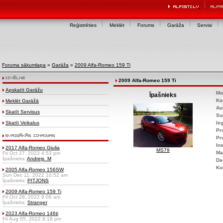
Reģistrēties
Meklēt
Forums
Garāža
Servisi
Foruma sākumlapa
»
Garāža
»
2009 Alfa-Romeo 159 Ti
2009 Alfa-Romeo 159 Ti
Apskatīt Garāžu
Mo
Īpašnieks
Ka
Meklēt Garāžā
Au
Skatīt Servisus
Su
Skatīt Veikalus
Ie
Pr
Pr
Ins
2017 Alfa-Romeo Giulia
MS79
Ma
Fri Oct 27, 2023 4:53 pm
Īpašnieks:
Andrejs_M
Da
Ko
2005 Alfa-Romeo 156SW
Sun Dec 11, 2022 10:52 am
Īpašnieks:
PITJONS
2009 Alfa-Romeo 159 Ti
Fri Oct 28, 2022 9:06 am
Īpašnieks:
Stranger
2023 Alfa-Romeo 146ti
Fri Aug 05, 2022 8:18 pm