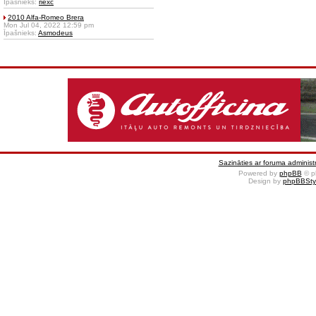
Īpašnieks:
riexc
2010 Alfa-Romeo Brera
Mon Jul 04, 2022 12:59 pm
Īpašnieks:
Asmodeus
Sazināties ar foruma administr
Powered by
phpBB
© p
Design by
phpBBSty