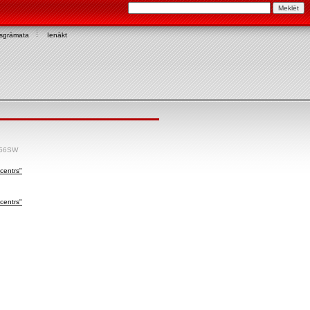
asgrāmata
Ienākt
156SW
 centrs"
 centrs"