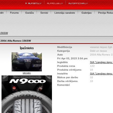
lēt
Forums
Garāža
Servisi
Lietotāju saraksts
Galerijas
Pircēja Rok
 156SW
2004 Alfa-Romeo 156SW
Modifikācija
vasaras riepas 2gb
Īpašnieks
Kategorija
Diski un riepas
Auto
2004 Alfa-Romeo 
Fri Apr 03, 2015 3:04 pm
Iegādāts
SIA "Liepājas riepu
Produkta cena
122
Produkta vērtējums
10
vecvec
Instalēts
SIA "Liepājas riepu
Maksa par darbu
10
Darba vērtējums
10
Komentāri