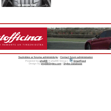
Sazināties ar foruma administrāciju
|
Contact forum administration
Powered by
phpBB
© phpBB Group |
SmartFeed
Design by
phpBBStyles.com
|
Styles Database