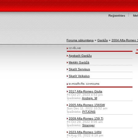
Reģistrēties
Mek
Foruma sākumlapa
»
Garāža
»
2004 Alfa-Romeo
Apskatīt Garāžu
Meklēt Garāžā
Skatīt Servisus
Skatīt Veikalus
2017 Alfa-Romeo Giulia
Fri Oct 27, 2023 4:53 pm
Īpašnieks:
Andrejs_M
2005 Alfa-Romeo 156SW
Sun Dec 11, 2022 10:52 am
Īpašnieks:
PITJONS
2009 Alfa-Romeo 159 Ti
Fri Oct 28, 2022 9:06 am
Īpašnieks:
Stranger
2023 Alfa-Romeo 146ti
Fri Aug 05, 2022 8:18 pm