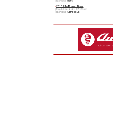
Īpašnieks:
riexc
2010 Alfa-Romeo Brera
Mon Jul 04, 2022 12:59 pm
Īpašnieks:
Asmodeus