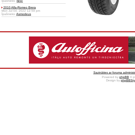
Īpašnieks:
riexc
2010 Alfa-Romeo Brera
Mon Jul 04, 2022 12:59 pm
Īpašnieks:
Asmodeus
Sazināties ar foruma administr
Powered by
phpBB
© p
Design by
phpBBSty