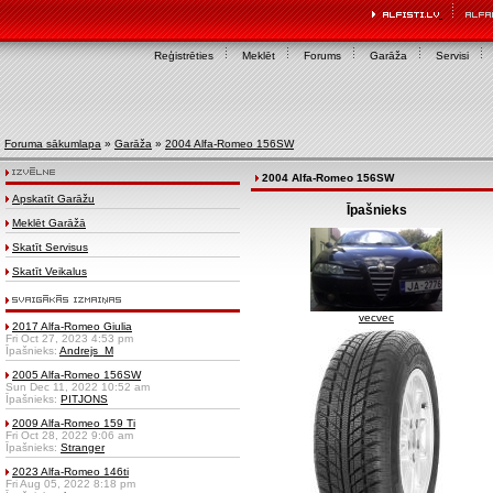
Reģistrēties
Meklēt
Forums
Garāža
Servisi
Foruma sākumlapa
»
Garāža
»
2004 Alfa-Romeo 156SW
2004 Alfa-Romeo 156SW
Apskatīt Garāžu
Īpašnieks
Meklēt Garāžā
Skatīt Servisus
Skatīt Veikalus
vecvec
2017 Alfa-Romeo Giulia
Fri Oct 27, 2023 4:53 pm
Īpašnieks:
Andrejs_M
2005 Alfa-Romeo 156SW
Sun Dec 11, 2022 10:52 am
Īpašnieks:
PITJONS
2009 Alfa-Romeo 159 Ti
Fri Oct 28, 2022 9:06 am
Īpašnieks:
Stranger
2023 Alfa-Romeo 146ti
Fri Aug 05, 2022 8:18 pm