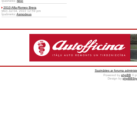
Īpašnieks:
riexc
2010 Alfa-Romeo Brera
Mon Jul 04, 2022 12:59 pm
Īpašnieks:
Asmodeus
Sazināties ar foruma administr
Powered by
phpBB
© p
Design by
phpBBSty