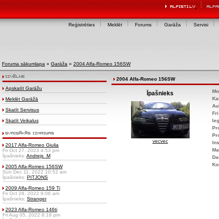
Reģistrēties
Meklēt
Forums
Garāža
Servisi
Foruma sākumlapa
»
Garāža
»
2004 Alfa-Romeo 156SW
2004 Alfa-Romeo 156SW
Apskatīt Garāžu
Mo
Īpašnieks
Ka
Meklēt Garāžā
Au
Skatīt Servisus
Fr
Skatīt Veikalus
Ie
Pr
Pr
vecvec
Ins
2017 Alfa-Romeo Giulia
Ma
Fri Oct 27, 2023 4:53 pm
Īpašnieks:
Andrejs_M
Da
Ko
2005 Alfa-Romeo 156SW
Sun Dec 11, 2022 10:52 am
Īpašnieks:
PITJONS
2009 Alfa-Romeo 159 Ti
Fri Oct 28, 2022 9:06 am
Īpašnieks:
Stranger
2023 Alfa-Romeo 146ti
Fri Aug 05, 2022 8:18 pm