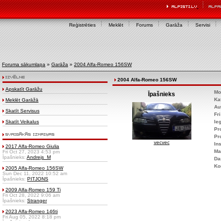
Reģistrēties
Meklēt
Forums
Garāža
Servisi
Foruma sākumlapa
»
Garāža
»
2004 Alfa-Romeo 156SW
2004 Alfa-Romeo 156SW
Apskatīt Garāžu
Mo
Īpašnieks
Ka
Meklēt Garāžā
Au
Skatīt Servisus
Fr
Skatīt Veikalus
Ie
Pr
Pr
vecvec
Ins
2017 Alfa-Romeo Giulia
Ma
Fri Oct 27, 2023 4:53 pm
Īpašnieks:
Andrejs_M
Da
Ko
2005 Alfa-Romeo 156SW
Sun Dec 11, 2022 10:52 am
Īpašnieks:
PITJONS
2009 Alfa-Romeo 159 Ti
Fri Oct 28, 2022 9:06 am
Īpašnieks:
Stranger
2023 Alfa-Romeo 146ti
Fri Aug 05, 2022 8:18 pm