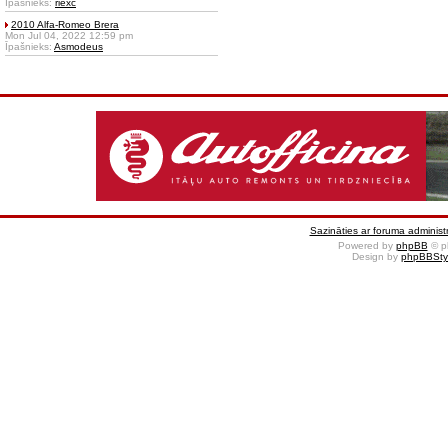
Īpašnieks:
riexc
2010 Alfa-Romeo Brera
Mon Jul 04, 2022 12:59 pm
Īpašnieks:
Asmodeus
Sazināties ar foruma administr
Powered by
phpBB
© p
Design by
phpBBSty