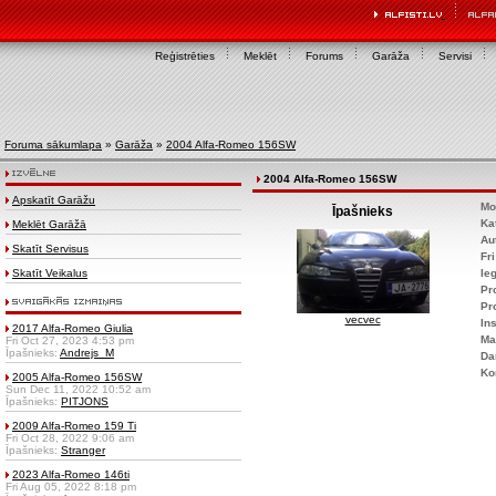
Reģistrēties
Meklēt
Forums
Garāža
Servisi
Foruma sākumlapa
»
Garāža
»
2004 Alfa-Romeo 156SW
2004 Alfa-Romeo 156SW
Apskatīt Garāžu
Mo
Īpašnieks
Ka
Meklēt Garāžā
Au
Skatīt Servisus
Fr
Skatīt Veikalus
Ie
Pr
Pr
vecvec
Ins
2017 Alfa-Romeo Giulia
Ma
Fri Oct 27, 2023 4:53 pm
Īpašnieks:
Andrejs_M
Da
Ko
2005 Alfa-Romeo 156SW
Sun Dec 11, 2022 10:52 am
Īpašnieks:
PITJONS
2009 Alfa-Romeo 159 Ti
Fri Oct 28, 2022 9:06 am
Īpašnieks:
Stranger
2023 Alfa-Romeo 146ti
Fri Aug 05, 2022 8:18 pm