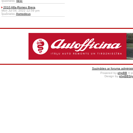
Īpašnieks:
riexc
2010 Alfa-Romeo Brera
Mon Jul 04, 2022 12:59 pm
Īpašnieks:
Asmodeus
Sazināties ar foruma administr
Powered by
phpBB
© p
Design by
phpBBSty