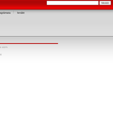
asgrāmata
Ienākt
a aizm.
SW