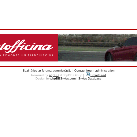
Sazināties ar foruma administrāciju
|
Contact forum administration
Powered by
phpBB
© phpBB Group |
SmartFeed
Design by
phpBBStyles.com
|
Styles Database