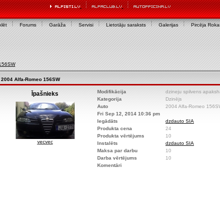
lēt
Forums
Garāža
Servisi
Lietotāju saraksts
Galerijas
Pircēja Rok
 156SW
2004 Alfa-Romeo 156SW
Modifikācija
dzineju spilvens apaksh
Īpašnieks
Kategorija
Dzinējs
Auto
2004 Alfa-Romeo 156
Fri Sep 12, 2014 10:36 pm
Iegādāts
dzdauto SIA
Produkta cena
24
Produkta vērtējums
10
vecvec
Instalēts
dzdauto SIA
Maksa par darbu
10
Darba vērtējums
10
Komentāri