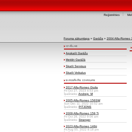
Reģistrēties
Mek
Foruma sākumlapa
»
Garāža
»
2004 Alfa-Romeo
Apskatīt Garāžu
Meklēt Garāžā
Skatīt Servisus
Skatīt Veikalus
2017 Alfa-Romeo Giulia
Fri Oct 27, 2023 4:53 pm
Īpašnieks:
Andrejs_M
2005 Alfa-Romeo 156SW
Sun Dec 11, 2022 10:52 am
Īpašnieks:
PITJONS
2009 Alfa-Romeo 159 Ti
Fri Oct 28, 2022 9:06 am
Īpašnieks:
Stranger
2023 Alfa-Romeo 146ti
Fri Aug 05, 2022 8:18 pm