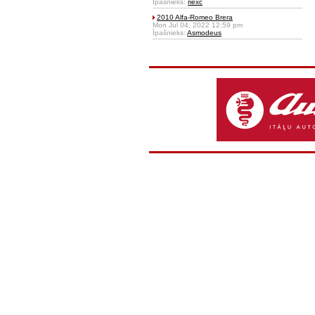
Īpašnieks:
riexc
2010 Alfa-Romeo Brera
Mon Jul 04, 2022 12:59 pm
Īpašnieks:
Asmodeus