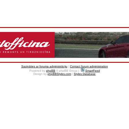
Sazināties ar foruma administrāciju
|
Contact forum administration
Powered by
phpBB
© phpBB Group |
SmartFeed
Design by
phpBBStyles.com
|
Styles Database