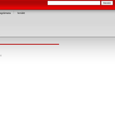
asgrāmata
Ienākt
SW