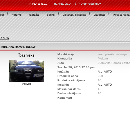
lēt
Forums
Garāža
Servisi
Lietotāju saraksts
Galerijas
Pircēja Rok
 156SW
2004 Alfa-Romeo 156SW
Modifikācija
jauni plaukti priekšējie
Īpašnieks
Kategorija
Piekare
Auto
2004 Alfa-Romeo 156
Tue Jul 30, 2013 12:06 pm
Iegādāts
A.L. AUTO
Produkta cena
200
Produkta vērtējums
10
vecvec
Instalēts
A.L. AUTO
Maksa par darbu
42
Darba vērtējums
10
Komentāri