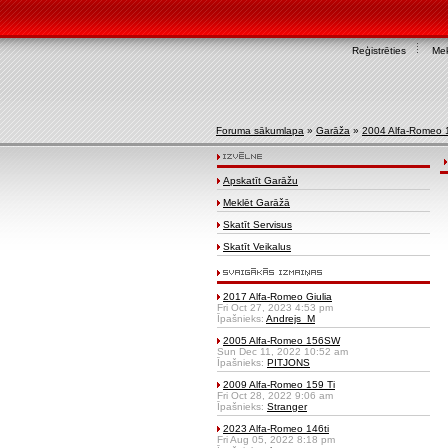
Reģistrēties
Mek
Foruma sākumlapa
»
Garāža
»
2004 Alfa-Romeo
Apskatīt Garāžu
Meklēt Garāžā
Skatīt Servisus
Skatīt Veikalus
2017 Alfa-Romeo Giulia
Fri Oct 27, 2023 4:53 pm
Īpašnieks:
Andrejs_M
2005 Alfa-Romeo 156SW
Sun Dec 11, 2022 10:52 am
Īpašnieks:
PITJONS
2009 Alfa-Romeo 159 Ti
Fri Oct 28, 2022 9:06 am
Īpašnieks:
Stranger
2023 Alfa-Romeo 146ti
Fri Aug 05, 2022 8:18 pm