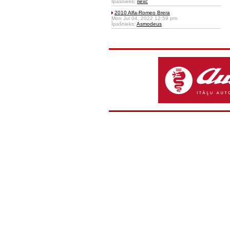
Īpašnieks:
riexc
2010 Alfa-Romeo Brera
Mon Jul 04, 2022 12:59 pm
Īpašnieks:
Asmodeus