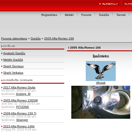
Reģistrēties
Meklēt
Forums
Garāža
Servisi
Foruma sākumlapa
»
Garāža
»
2005 Alfa-Romeo 166
2005 Alfa-Romeo 166
Apskatīt Garāžu
Īpašnieks
Meklēt Garāžā
Skatīt Servisus
Skatīt Veikalus
dlhawk
2017 Alfa-Romeo Giulia
Fri Oct 27, 2023 4:53 pm
Īpašnieks:
Andrejs_M
2005 Alfa-Romeo 156SW
Sun Dec 11, 2022 10:52 am
Īpašnieks:
PITJONS
2009 Alfa-Romeo 159 Ti
Fri Oct 28, 2022 9:06 am
Īpašnieks:
Stranger
2023 Alfa-Romeo 146ti
Fri Aug 05, 2022 8:18 pm