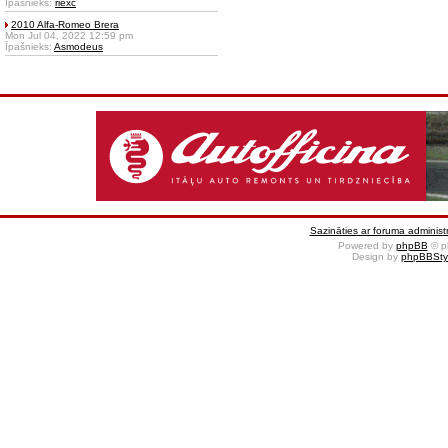
Īpašnieks:
riexc
2010 Alfa-Romeo Brera
Mon Jul 04, 2022 12:59 pm
Īpašnieks:
Asmodeus
Sazināties ar foruma administr
Powered by
phpBB
© p
Design by
phpBBSty