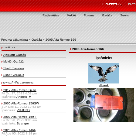
Reģistrēties
Meklēt
Forums
Garāža
Servisi
Foruma sākumlapa
»
Garāža
»
2005 Alfa-Romeo 166
2005 Alfa-Romeo 166
Apskatīt Garāžu
Īpašnieks
Meklēt Garāžā
Skatīt Servisus
Skatīt Veikalus
dlhawk
2017 Alfa-Romeo Giulia
Fri Oct 27, 2023 4:53 pm
Īpašnieks:
Andrejs_M
2005 Alfa-Romeo 156SW
Sun Dec 11, 2022 10:52 am
Īpašnieks:
PITJONS
2009 Alfa-Romeo 159 Ti
Fri Oct 28, 2022 9:06 am
Īpašnieks:
Stranger
2023 Alfa-Romeo 146ti
Fri Aug 05, 2022 8:18 pm