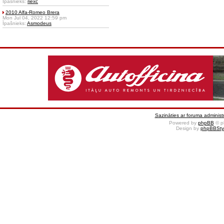
Īpašnieks:
riexc
2010 Alfa-Romeo Brera
Mon Jul 04, 2022 12:59 pm
Īpašnieks:
Asmodeus
Sazināties ar foruma administr
Powered by
phpBB
© p
Design by
phpBBSty