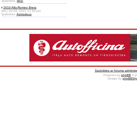
Īpašnieks:
riexc
2010 Alfa-Romeo Brera
Mon Jul 04, 2022 12:59 pm
Īpašnieks:
Asmodeus
Sazināties ar foruma administr
Powered by
phpBB
© p
Design by
phpBBSty