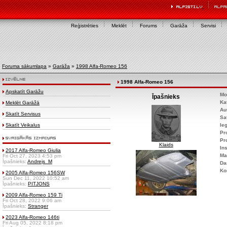
Reģistrēties
Meklēt
Forums
Garāža
Servisi
Foruma sākumlapa
»
Garāža
»
1998 Alfa-Romeo 156
1998 Alfa-Romeo 156
Apskatīt Garāžu
Mo
Īpašnieks
Ka
Meklēt Garāžā
Au
Skatīt Servisus
Sa
Skatīt Veikalus
Ie
Pr
Pr
Klaids
Ins
2017 Alfa-Romeo Giulia
Ma
Fri Oct 27, 2023 4:53 pm
Īpašnieks:
Andrejs_M
Da
Ko
2005 Alfa-Romeo 156SW
Sun Dec 11, 2022 10:52 am
Īpašnieks:
PITJONS
2009 Alfa-Romeo 159 Ti
Fri Oct 28, 2022 9:06 am
Īpašnieks:
Stranger
2023 Alfa-Romeo 146ti
Fri Aug 05, 2022 8:18 pm