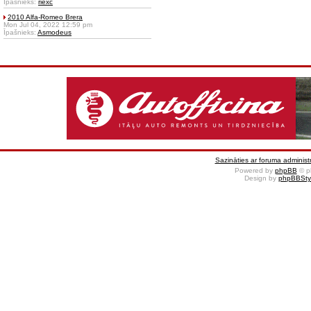
Īpašnieks:
riexc
2010 Alfa-Romeo Brera
Mon Jul 04, 2022 12:59 pm
Īpašnieks:
Asmodeus
Sazināties ar foruma administr
Powered by
phpBB
© p
Design by
phpBBSty