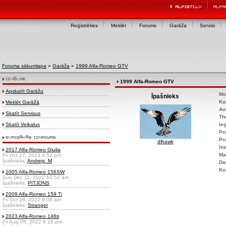
Reģistrēties
Meklēt
Forums
Garāža
Servisi
Foruma sākumlapa
»
Garāža
»
1999 Alfa-Romeo GTV
1999 Alfa-Romeo GTV
Apskatīt Garāžu
Mo
Īpašnieks
Ka
Meklēt Garāžā
Au
Skatīt Servisus
Th
Skatīt Veikalus
Ie
Pr
Pr
dlhawk
Ins
2017 Alfa-Romeo Giulia
Ma
Fri Oct 27, 2023 4:53 pm
Īpašnieks:
Andrejs_M
Da
Ko
2005 Alfa-Romeo 156SW
Sun Dec 11, 2022 10:52 am
Īpašnieks:
PITJONS
2009 Alfa-Romeo 159 Ti
Fri Oct 28, 2022 9:06 am
Īpašnieks:
Stranger
2023 Alfa-Romeo 146ti
Fri Aug 05, 2022 8:18 pm