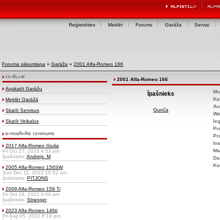
Reģistrēties
Meklēt
Forums
Garāža
Servisi
Foruma sākumlapa
»
Garāža
»
2001 Alfa-Romeo 166
2001 Alfa-Romeo 166
Apskatīt Garāžu
Mo
Īpašnieks
Ka
Meklēt Garāžā
Au
Gunča
Skatīt Servisus
We
Skatīt Veikalus
Ie
Pr
Pr
Ins
2017 Alfa-Romeo Giulia
Ma
Fri Oct 27, 2023 4:53 pm
Īpašnieks:
Andrejs_M
Da
Ko
2005 Alfa-Romeo 156SW
Sun Dec 11, 2022 10:52 am
Īpašnieks:
PITJONS
2009 Alfa-Romeo 159 Ti
Fri Oct 28, 2022 9:06 am
Īpašnieks:
Stranger
2023 Alfa-Romeo 146ti
Fri Aug 05, 2022 8:18 pm