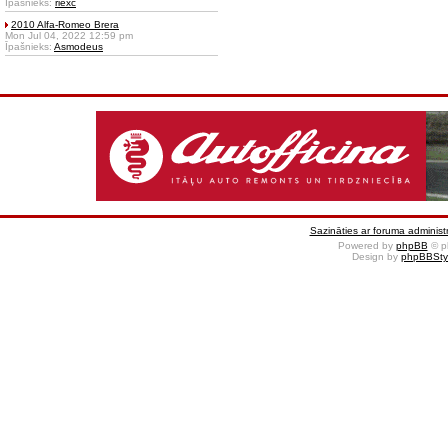
Īpašnieks:
riexc
2010 Alfa-Romeo Brera
Mon Jul 04, 2022 12:59 pm
Īpašnieks:
Asmodeus
Sazināties ar foruma administr
Powered by
phpBB
© p
Design by
phpBBSty