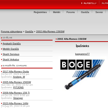
Reģistrēties
Meklēt
Forums
Garāža
Servisi
Foruma sākumlapa
»
Garāža
»
2002 Alfa-Romeo 156SW
2002 Alfa-Romeo 156SW
Apskatīt Garāžu
Īpašnieks
Meklēt Garāžā
kasparens77
Skatīt Servisus
Skatīt Veikalus
2017 Alfa-Romeo Giulia
Fri Oct 27, 2023 4:53 pm
Īpašnieks:
Andrejs_M
2005 Alfa-Romeo 156SW
Sun Dec 11, 2022 10:52 am
Īpašnieks:
PITJONS
2009 Alfa-Romeo 159 Ti
Fri Oct 28, 2022 9:06 am
Īpašnieks:
Stranger
2023 Alfa-Romeo 146ti
Fri Aug 05, 2022 8:18 pm