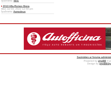
Īpašnieks:
riexc
2010 Alfa-Romeo Brera
Mon Jul 04, 2022 12:59 pm
Īpašnieks:
Asmodeus
Sazināties ar foruma administr
Powered by
phpBB
© p
Design by
phpBBSty