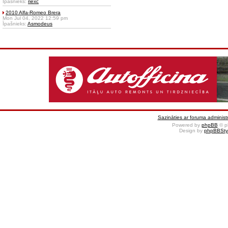
Īpašnieks:
riexc
2010 Alfa-Romeo Brera
Mon Jul 04, 2022 12:59 pm
Īpašnieks:
Asmodeus
Sazināties ar foruma administr
Powered by
phpBB
© p
Design by
phpBBSty