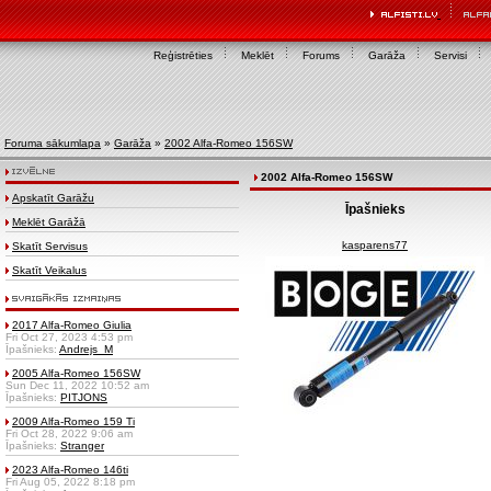
Reģistrēties
Meklēt
Forums
Garāža
Servisi
Foruma sākumlapa
»
Garāža
»
2002 Alfa-Romeo 156SW
2002 Alfa-Romeo 156SW
Apskatīt Garāžu
Īpašnieks
Meklēt Garāžā
kasparens77
Skatīt Servisus
Skatīt Veikalus
2017 Alfa-Romeo Giulia
Fri Oct 27, 2023 4:53 pm
Īpašnieks:
Andrejs_M
2005 Alfa-Romeo 156SW
Sun Dec 11, 2022 10:52 am
Īpašnieks:
PITJONS
2009 Alfa-Romeo 159 Ti
Fri Oct 28, 2022 9:06 am
Īpašnieks:
Stranger
2023 Alfa-Romeo 146ti
Fri Aug 05, 2022 8:18 pm