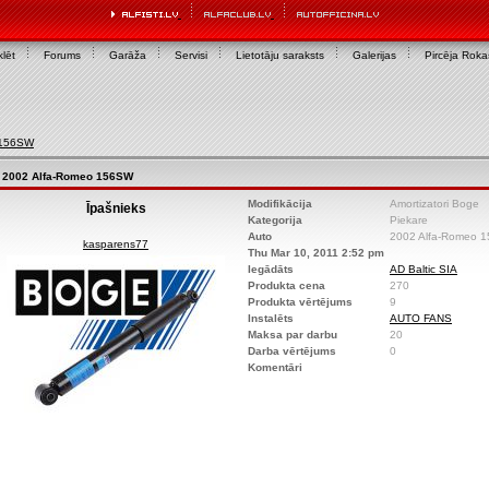
lēt
Forums
Garāža
Servisi
Lietotāju saraksts
Galerijas
Pircēja Rok
 156SW
2002 Alfa-Romeo 156SW
Modifikācija
Amortizatori Boge
Īpašnieks
Kategorija
Piekare
Auto
2002 Alfa-Romeo 
kasparens77
Thu Mar 10, 2011 2:52 pm
Iegādāts
AD Baltic SIA
Produkta cena
270
Produkta vērtējums
9
Instalēts
AUTO FANS
Maksa par darbu
20
Darba vērtējums
0
Komentāri