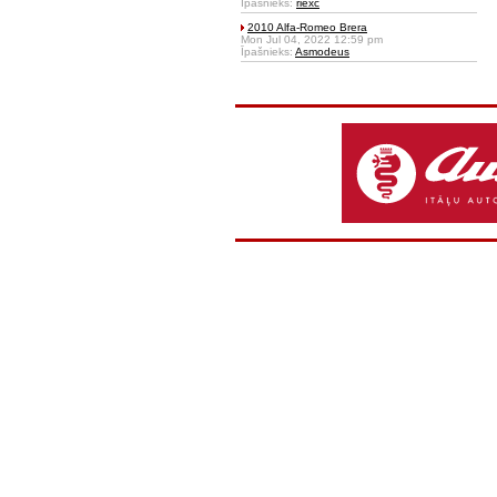
Īpašnieks:
riexc
2010 Alfa-Romeo Brera
Mon Jul 04, 2022 12:59 pm
Īpašnieks:
Asmodeus