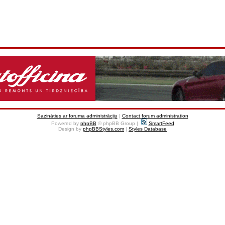
Sazināties ar foruma administrāciju
|
Contact forum administration
Powered by
phpBB
© phpBB Group |
SmartFeed
Design by
phpBBStyles.com
|
Styles Database