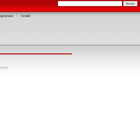
asgrāmata
Ienākt
156SW