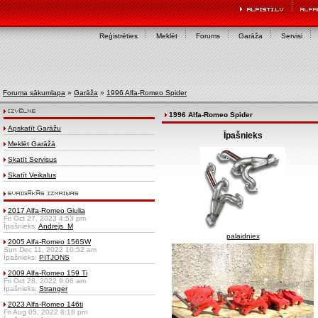
Reģistrēties
Meklēt
Forums
Garāža
Servisi
Foruma sākumlapa
»
Garāža
»
1996 Alfa-Romeo Spider
1996 Alfa-Romeo Spider
Apskatīt Garāžu
Īpašnieks
Meklēt Garāžā
Skatīt Servisus
Skatīt Veikalus
2017 Alfa-Romeo Giulia
Fri Oct 27, 2023 4:53 pm
Īpašnieks:
Andrejs_M
palaidniex
2005 Alfa-Romeo 156SW
Sun Dec 11, 2022 10:52 am
Īpašnieks:
PITJONS
2009 Alfa-Romeo 159 Ti
Fri Oct 28, 2022 9:06 am
Īpašnieks:
Stranger
2023 Alfa-Romeo 146ti
Fri Aug 05, 2022 8:18 pm