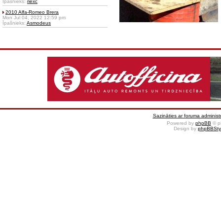
Īpašnieks:
riexc
2010 Alfa-Romeo Brera
Mon Jul 04, 2022 12:59 pm
Īpašnieks:
Asmodeus
Sazināties ar foruma administr
Powered by
phpBB
© p
Design by
phpBBSty