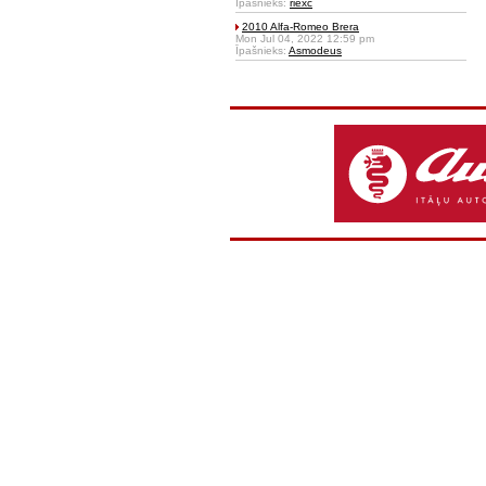
Īpašnieks:
riexc
2010 Alfa-Romeo Brera
Mon Jul 04, 2022 12:59 pm
Īpašnieks:
Asmodeus