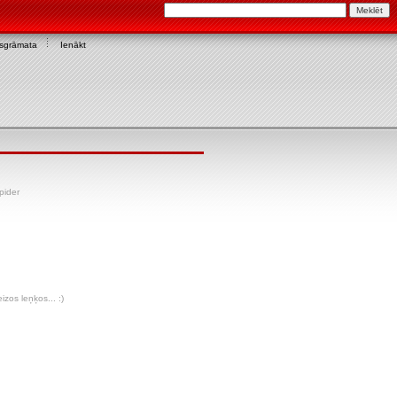
asgrāmata
Ienākt
pider
izos leņķos... :)