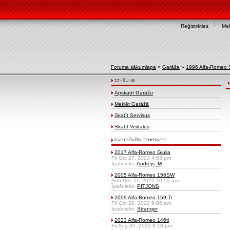
Reģistrēties
Mek
Foruma sākumlapa
»
Garāža
»
1996 Alfa-Romeo 
Apskatīt Garāžu
Meklēt Garāžā
Skatīt Servisus
Skatīt Veikalus
2017 Alfa-Romeo Giulia
Fri Oct 27, 2023 4:53 pm
Īpašnieks:
Andrejs_M
2005 Alfa-Romeo 156SW
Sun Dec 11, 2022 10:52 am
Īpašnieks:
PITJONS
2009 Alfa-Romeo 159 Ti
Fri Oct 28, 2022 9:06 am
Īpašnieks:
Stranger
2023 Alfa-Romeo 146ti
Fri Aug 05, 2022 8:18 pm