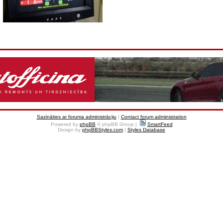
Sazināties ar foruma administrāciju
|
Contact forum administration
Powered by
phpBB
© phpBB Group |
SmartFeed
Design by
phpBBStyles.com
|
Styles Database