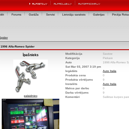
lēt
Forums
Garāža
Servisi
Lietotāju saraksts
Galerijas
Pircēja Rok
Spider
1996 Alfa-Romeo Spider
Modifikācija
Savirze
Īpašnieks
Kategorija
Piekare
Auto
1996 Alfa-Romeo S
Sat Mar 03, 2007 3:19 pm
Iegādāts
Auto Italia
Produkta cena
0
Produkta vērtējums
9
Instalēts
Auto Italia
Maksa par darbu
0
Darba vērtējums
9
palaidniex
Komentāri
Saliktas kurpes pare