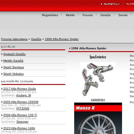
Reģistrēties
Meklēt
Forums
Garāža
Servisi
Foruma sākumlapa
»
Garāža
»
1996 Alfa-Romeo Spider
1996 Alfa-Romeo Spider
Apskatīt Garāžu
Mo
Īpašnieks
Ka
Meklēt Garāžā
Au
Skatīt Servisus
Fr
Skatīt Veikalus
Ie
Pr
Pr
Ins
2017 Alfa-Romeo Giulia
Ma
Fri Oct 27, 2023 4:53 pm
Īpašnieks:
Andrejs_M
Da
palaidniex
2005 Alfa-Romeo 156SW
Ko
Sun Dec 11, 2022 10:52 am
Īpašnieks:
PITJONS
2009 Alfa-Romeo 159 Ti
Fri Oct 28, 2022 9:06 am
Īpašnieks:
Stranger
2023 Alfa-Romeo 146ti
Fri Aug 05, 2022 8:18 pm