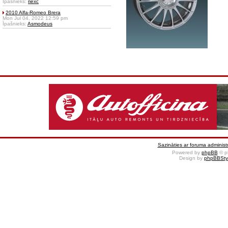
Īpašnieks:
riexc
2010 Alfa-Romeo Brera
Mon Jul 04, 2022 12:59 pm
Īpašnieks:
Asmodeus
Sazināties ar foruma administr
Powered by
phpBB
© p
Design by
phpBBSty