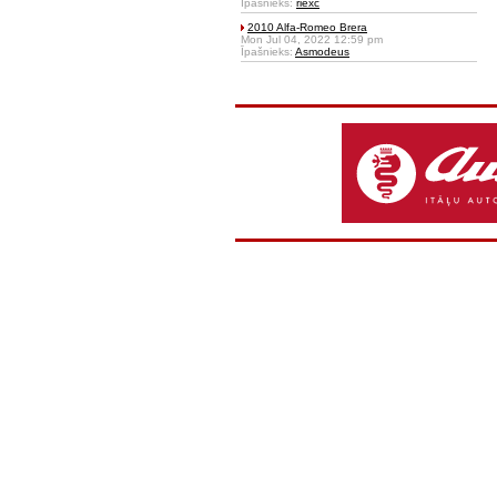
Īpašnieks:
riexc
2010 Alfa-Romeo Brera
Mon Jul 04, 2022 12:59 pm
Īpašnieks:
Asmodeus