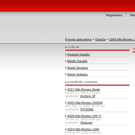
Reģistrēties
Mek
Foruma sākumlapa
»
Garāža
»
1993 Alfa-Romeo 
Apskatīt Garāžu
Meklēt Garāžā
Skatīt Servisus
Skatīt Veikalus
2017 Alfa-Romeo Giulia
Fri Oct 27, 2023 4:53 pm
Īpašnieks:
Andrejs_M
2005 Alfa-Romeo 156SW
Sun Dec 11, 2022 10:52 am
Īpašnieks:
PITJONS
2009 Alfa-Romeo 159 Ti
Fri Oct 28, 2022 9:06 am
Īpašnieks:
Stranger
2023 Alfa-Romeo 146ti
Fri Aug 05, 2022 8:18 pm