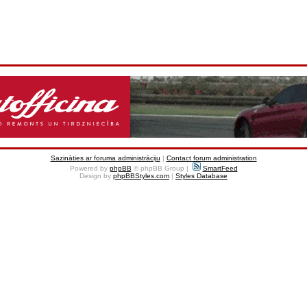
Sazināties ar foruma administrāciju
|
Contact forum administration
Powered by
phpBB
© phpBB Group |
SmartFeed
Design by
phpBBStyles.com
|
Styles Database