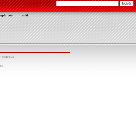
asgrāmata
Ienākt
х колодок
164