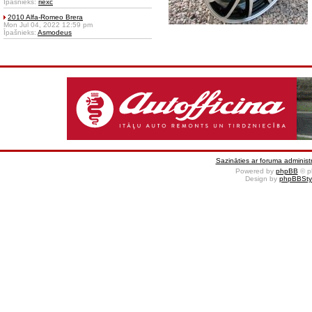
Īpašnieks:
riexc
2010 Alfa-Romeo Brera
Mon Jul 04, 2022 12:59 pm
Īpašnieks:
Asmodeus
Sazināties ar foruma administr
Powered by
phpBB
© p
Design by
phpBBSty