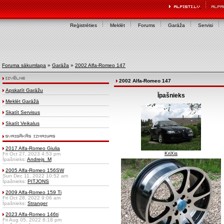
Reģistrēties
Meklēt
Forums
Garāža
Servisi
Foruma sākumlapa
»
Garāža
»
2002 Alfa-Romeo 147
2002 Alfa-Romeo 147
Apskatīt Garāžu
Īpašnieks
Meklēt Garāžā
Skatīt Servisus
Skatīt Veikalus
2017 Alfa-Romeo Giulia
KriXis
Fri Oct 27, 2023 4:53 pm
Īpašnieks:
Andrejs_M
2005 Alfa-Romeo 156SW
Sun Dec 11, 2022 10:52 am
Īpašnieks:
PITJONS
2009 Alfa-Romeo 159 Ti
Fri Oct 28, 2022 9:06 am
Īpašnieks:
Stranger
2023 Alfa-Romeo 146ti
Fri Aug 05, 2022 8:18 pm