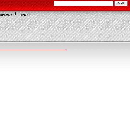
asgrāmata
Ienākt