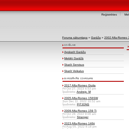
Reģistrēties
Mek
Foruma sākumlapa
»
Garāža
»
2002 Alfa-Romeo 
Apskatīt Garāžu
Meklēt Garāžā
Skatīt Servisus
Skatīt Veikalus
2017 Alfa-Romeo Giulia
Fri Oct 27, 2023 4:53 pm
Īpašnieks:
Andrejs_M
2005 Alfa-Romeo 156SW
Sun Dec 11, 2022 10:52 am
Īpašnieks:
PITJONS
2009 Alfa-Romeo 159 Ti
Fri Oct 28, 2022 9:06 am
Īpašnieks:
Stranger
2023 Alfa-Romeo 146ti
Fri Aug 05, 2022 8:18 pm