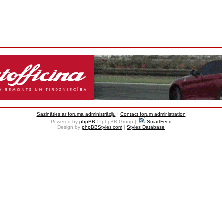
Sazināties ar foruma administrāciju
|
Contact forum administration
Powered by
phpBB
© phpBB Group |
SmartFeed
Design by
phpBBStyles.com
|
Styles Database