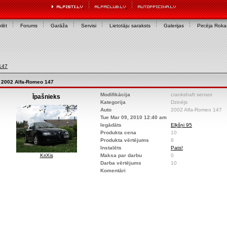
lēt
Forums
Garāža
Servisi
Lietotāju saraksts
Galerijas
Pircēja Rok
147
2002 Alfa-Romeo 147
Modifikācija
crankshaft sensor
Īpašnieks
Kategorija
Dzinējs
Auto
2002 Alfa-Romeo 147
Tue Mar 09, 2010 12:40 am
Iegādāts
Elķšņi 95
Produkta cena
10
Produkta vērtējums
8
Instalēts
Pats!
KriXis
Maksa par darbu
0
Darba vērtējums
10
Komentāri