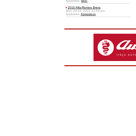
Īpašnieks:
riexc
2010 Alfa-Romeo Brera
Mon Jul 04, 2022 12:59 pm
Īpašnieks:
Asmodeus