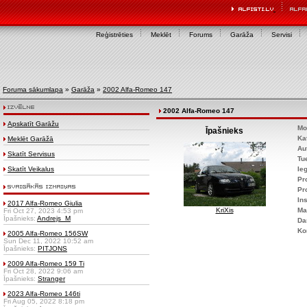
Reģistrēties
Meklēt
Forums
Garāža
Servisi
Foruma sākumlapa
»
Garāža
»
2002 Alfa-Romeo 147
2002 Alfa-Romeo 147
Apskatīt Garāžu
Mo
Īpašnieks
Ka
Meklēt Garāžā
Au
Skatīt Servisus
Tu
Skatīt Veikalus
Ie
Pr
Pr
Ins
2017 Alfa-Romeo Giulia
KriXis
Ma
Fri Oct 27, 2023 4:53 pm
Īpašnieks:
Andrejs_M
Da
Ko
2005 Alfa-Romeo 156SW
Sun Dec 11, 2022 10:52 am
Īpašnieks:
PITJONS
2009 Alfa-Romeo 159 Ti
Fri Oct 28, 2022 9:06 am
Īpašnieks:
Stranger
2023 Alfa-Romeo 146ti
Fri Aug 05, 2022 8:18 pm