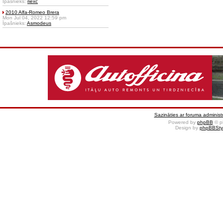
Īpašnieks:
riexc
2010 Alfa-Romeo Brera
Mon Jul 04, 2022 12:59 pm
Īpašnieks:
Asmodeus
Sazināties ar foruma administr
Powered by
phpBB
© p
Design by
phpBBSty