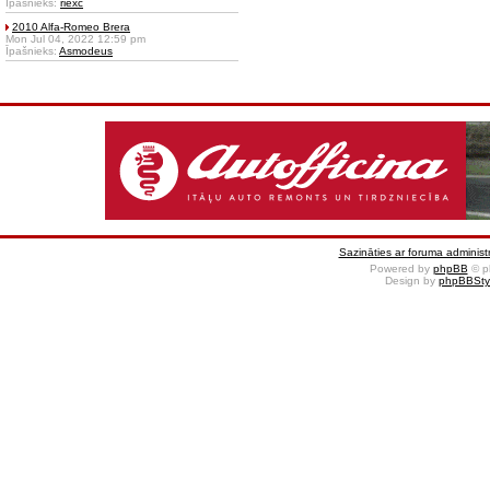
Īpašnieks:
riexc
2010 Alfa-Romeo Brera
Mon Jul 04, 2022 12:59 pm
Īpašnieks:
Asmodeus
Sazināties ar foruma administr
Powered by
phpBB
© p
Design by
phpBBSty