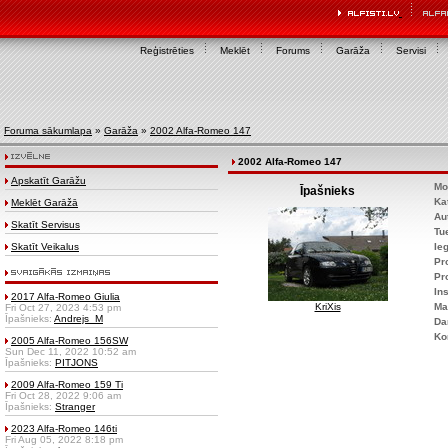
Reģistrēties
Meklēt
Forums
Garāža
Servisi
Foruma sākumlapa
»
Garāža
»
2002 Alfa-Romeo 147
2002 Alfa-Romeo 147
Apskatīt Garāžu
Mo
Īpašnieks
Ka
Meklēt Garāžā
Au
Skatīt Servisus
Tu
Skatīt Veikalus
Ie
Pr
Pr
Ins
2017 Alfa-Romeo Giulia
KriXis
Ma
Fri Oct 27, 2023 4:53 pm
Īpašnieks:
Andrejs_M
Da
Ko
2005 Alfa-Romeo 156SW
Sun Dec 11, 2022 10:52 am
Īpašnieks:
PITJONS
2009 Alfa-Romeo 159 Ti
Fri Oct 28, 2022 9:06 am
Īpašnieks:
Stranger
2023 Alfa-Romeo 146ti
Fri Aug 05, 2022 8:18 pm