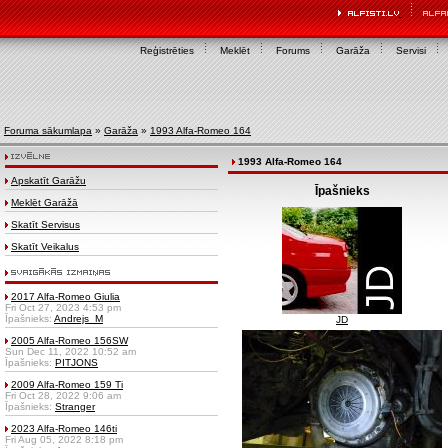
Reģistrēties
Meklēt
Forums
Garāža
Servisi
Foruma sākumlapa
»
Garāža
»
1993 Alfa-Romeo 164
1993 Alfa-Romeo 164
Apskatīt Garāžu
Īpašnieks
Meklēt Garāžā
Skatīt Servisus
Skatīt Veikalus
2017 Alfa-Romeo Giulia
Fri Oct 27, 2023 4:53 pm
Īpašnieks:
Andrejs_M
JD
2005 Alfa-Romeo 156SW
Sun Dec 11, 2022 10:52 am
Īpašnieks:
PITJONS
2009 Alfa-Romeo 159 Ti
Fri Oct 28, 2022 9:06 am
Īpašnieks:
Stranger
2023 Alfa-Romeo 146ti
Fri Aug 05, 2022 8:18 pm