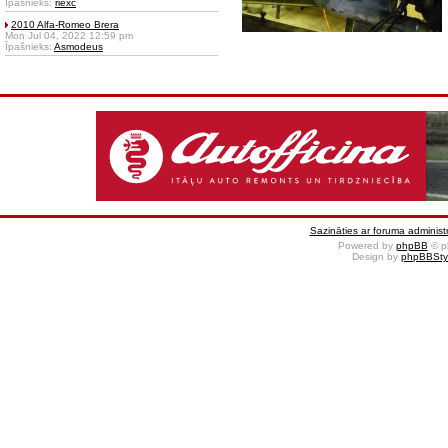
Īpašnieks:
riexc
2010 Alfa-Romeo Brera
Mon Jul 04, 2022 12:59 pm
Īpašnieks:
Asmodeus
Sazināties ar foruma administr
Powered by
phpBB
© p
Design by
phpBBSty