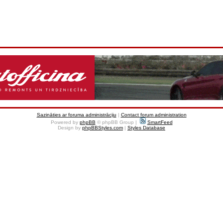
Sazināties ar foruma administrāciju
|
Contact forum administration
Powered by
phpBB
© phpBB Group |
SmartFeed
Design by
phpBBStyles.com
|
Styles Database