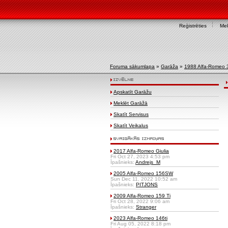
Reģistrēties
Mek
Foruma sākumlapa
»
Garāža
»
1988 Alfa-Romeo 
Apskatīt Garāžu
Meklēt Garāžā
Skatīt Servisus
Skatīt Veikalus
2017 Alfa-Romeo Giulia
Fri Oct 27, 2023 4:53 pm
Īpašnieks:
Andrejs_M
2005 Alfa-Romeo 156SW
Sun Dec 11, 2022 10:52 am
Īpašnieks:
PITJONS
2009 Alfa-Romeo 159 Ti
Fri Oct 28, 2022 9:06 am
Īpašnieks:
Stranger
2023 Alfa-Romeo 146ti
Fri Aug 05, 2022 8:18 pm