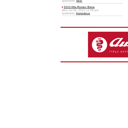
Īpašnieks:
riexc
2010 Alfa-Romeo Brera
Mon Jul 04, 2022 12:59 pm
Īpašnieks:
Asmodeus