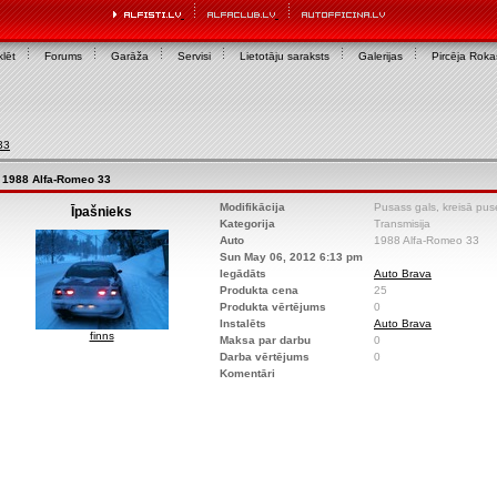
lēt
Forums
Garāža
Servisi
Lietotāju saraksts
Galerijas
Pircēja Rok
33
1988 Alfa-Romeo 33
Modifikācija
Pusass gals, kreisā pus
Īpašnieks
Kategorija
Transmisija
Auto
1988 Alfa-Romeo 33
Sun May 06, 2012 6:13 pm
Iegādāts
Auto Brava
Produkta cena
25
Produkta vērtējums
0
Instalēts
Auto Brava
finns
Maksa par darbu
0
Darba vērtējums
0
Komentāri