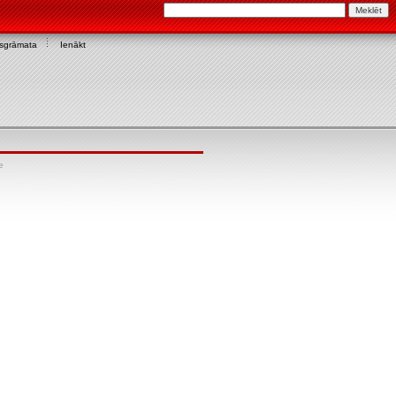
asgrāmata
Ienākt
e