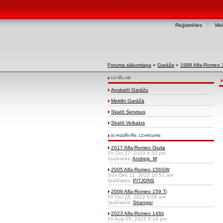
Reģistrēties
Mek
Foruma sākumlapa
»
Garāža
»
1988 Alfa-Romeo 
Apskatīt Garāžu
Meklēt Garāžā
Skatīt Servisus
Skatīt Veikalus
2017 Alfa-Romeo Giulia
Fri Oct 27, 2023 4:53 pm
Īpašnieks:
Andrejs_M
2005 Alfa-Romeo 156SW
Sun Dec 11, 2022 10:52 am
Īpašnieks:
PITJONS
2009 Alfa-Romeo 159 Ti
Fri Oct 28, 2022 9:06 am
Īpašnieks:
Stranger
2023 Alfa-Romeo 146ti
Fri Aug 05, 2022 8:18 pm