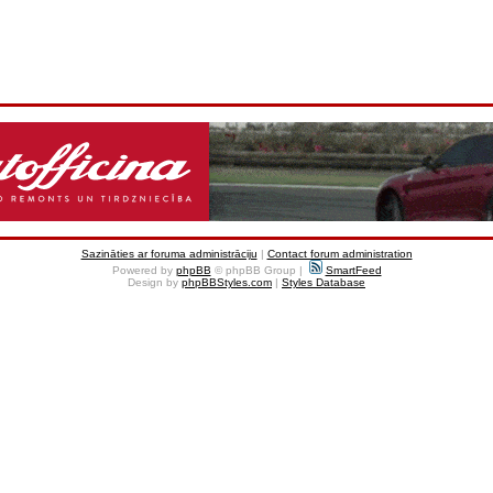
Sazināties ar foruma administrāciju
|
Contact forum administration
Powered by
phpBB
© phpBB Group |
SmartFeed
Design by
phpBBStyles.com
|
Styles Database