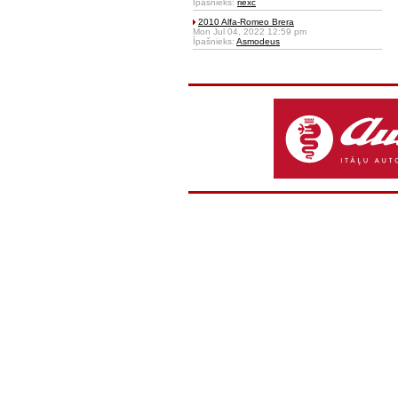
Īpašnieks:
riexc
2010 Alfa-Romeo Brera
Mon Jul 04, 2022 12:59 pm
Īpašnieks:
Asmodeus