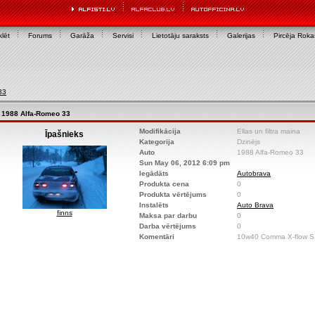
lēt
Forums
Garāža
Servisi
Lietotāju saraksts
Galerijas
Pircēja Rok
33
1988 Alfa-Romeo 33
Modifikācija
Ellas un filtra maina
Īpašnieks
Kategorija
Dzinējs
Auto
1988 Alfa-Romeo 33
Sun May 06, 2012 6:09 pm
Iegādāts
Autobrava
Produkta cena
0
Produkta vērtējums
0
Instalēts
Auto Brava
finns
Maksa par darbu
0
Darba vērtējums
0
Komentāri
10w40 Comma X-flow S 