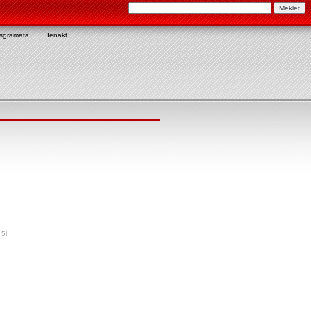
asgrāmata
Ienākt
5l