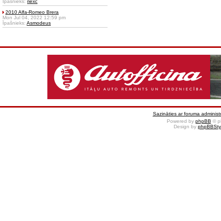
Īpašnieks:
riexc
2010 Alfa-Romeo Brera
Mon Jul 04, 2022 12:59 pm
Īpašnieks:
Asmodeus
Sazināties ar foruma administr
Powered by
phpBB
© p
Design by
phpBBSty