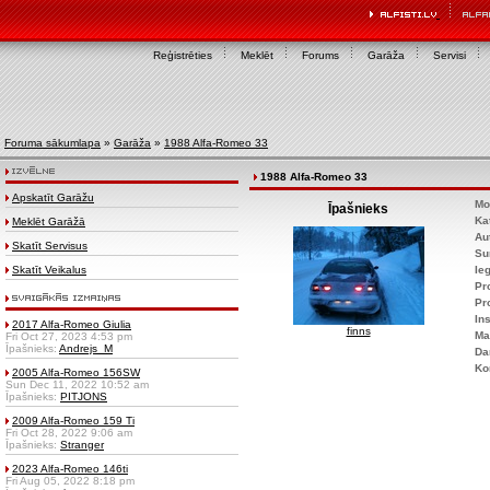
Reģistrēties
Meklēt
Forums
Garāža
Servisi
Foruma sākumlapa
»
Garāža
»
1988 Alfa-Romeo 33
1988 Alfa-Romeo 33
Apskatīt Garāžu
Mo
Īpašnieks
Ka
Meklēt Garāžā
Au
Skatīt Servisus
Su
Skatīt Veikalus
Ie
Pr
Pr
Ins
2017 Alfa-Romeo Giulia
finns
Ma
Fri Oct 27, 2023 4:53 pm
Īpašnieks:
Andrejs_M
Da
Ko
2005 Alfa-Romeo 156SW
Sun Dec 11, 2022 10:52 am
Īpašnieks:
PITJONS
2009 Alfa-Romeo 159 Ti
Fri Oct 28, 2022 9:06 am
Īpašnieks:
Stranger
2023 Alfa-Romeo 146ti
Fri Aug 05, 2022 8:18 pm