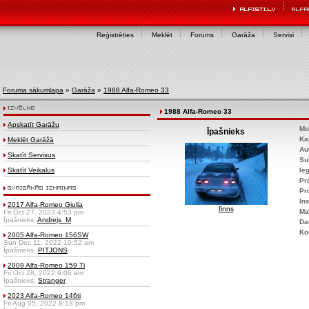
Reģistrēties
Meklēt
Forums
Garāža
Servisi
Foruma sākumlapa
»
Garāža
»
1988 Alfa-Romeo 33
1988 Alfa-Romeo 33
Apskatīt Garāžu
Mo
Īpašnieks
Ka
Meklēt Garāžā
Au
Skatīt Servisus
Su
Skatīt Veikalus
Ie
Pr
Pr
Ins
2017 Alfa-Romeo Giulia
finns
Ma
Fri Oct 27, 2023 4:53 pm
Īpašnieks:
Andrejs_M
Da
Ko
2005 Alfa-Romeo 156SW
Sun Dec 11, 2022 10:52 am
Īpašnieks:
PITJONS
2009 Alfa-Romeo 159 Ti
Fri Oct 28, 2022 9:06 am
Īpašnieks:
Stranger
2023 Alfa-Romeo 146ti
Fri Aug 05, 2022 8:18 pm