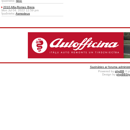
Īpašnieks:
riexc
2010 Alfa-Romeo Brera
Mon Jul 04, 2022 12:59 pm
Īpašnieks:
Asmodeus
Sazināties ar foruma administr
Powered by
phpBB
© p
Design by
phpBBSty