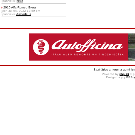
Īpašnieks:
riexc
2010 Alfa-Romeo Brera
Mon Jul 04, 2022 12:59 pm
Īpašnieks:
Asmodeus
Sazināties ar foruma administr
Powered by
phpBB
© p
Design by
phpBBSty