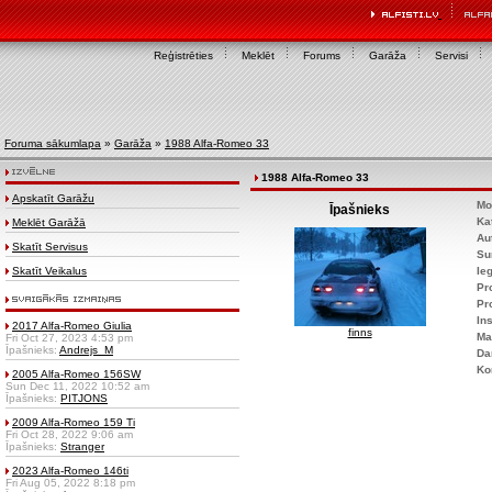
Reģistrēties
Meklēt
Forums
Garāža
Servisi
Foruma sākumlapa
»
Garāža
»
1988 Alfa-Romeo 33
1988 Alfa-Romeo 33
Apskatīt Garāžu
Mo
Īpašnieks
Ka
Meklēt Garāžā
Au
Skatīt Servisus
Su
Skatīt Veikalus
Ie
Pr
Pr
Ins
2017 Alfa-Romeo Giulia
finns
Ma
Fri Oct 27, 2023 4:53 pm
Īpašnieks:
Andrejs_M
Da
Ko
2005 Alfa-Romeo 156SW
Sun Dec 11, 2022 10:52 am
Īpašnieks:
PITJONS
2009 Alfa-Romeo 159 Ti
Fri Oct 28, 2022 9:06 am
Īpašnieks:
Stranger
2023 Alfa-Romeo 146ti
Fri Aug 05, 2022 8:18 pm