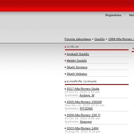
Reģistrēties
Mek
Foruma sākumlapa
»
Garāža
»
1988 Alfa-Romeo 
Apskatīt Garāžu
Meklēt Garāžā
Skatīt Servisus
Skatīt Veikalus
2017 Alfa-Romeo Giulia
Fri Oct 27, 2023 4:53 pm
Īpašnieks:
Andrejs_M
2005 Alfa-Romeo 156SW
Sun Dec 11, 2022 10:52 am
Īpašnieks:
PITJONS
2009 Alfa-Romeo 159 Ti
Fri Oct 28, 2022 9:06 am
Īpašnieks:
Stranger
2023 Alfa-Romeo 146ti
Fri Aug 05, 2022 8:18 pm