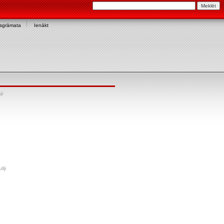
asgrāmata
Ienākt
ji
lji