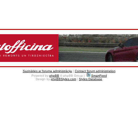
Sazināties ar foruma administrāciju
|
Contact forum administration
Powered by
phpBB
© phpBB Group |
SmartFeed
Design by
phpBBStyles.com
|
Styles Database