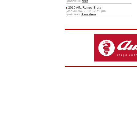
Īpašnieks:
riexc
2010 Alfa-Romeo Brera
Mon Jul 04, 2022 12:59 pm
Īpašnieks:
Asmodeus