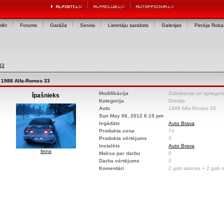
lēt
Forums
Garāža
Servisi
Lietotāju saraksts
Galerijas
Pircēja Rok
33
1988 Alfa-Romeo 33
Modifikācija
Zobsiksnas un spriegota
Īpašnieks
Kategorija
Dzinējs
Auto
1988 Alfa-Romeo 33
Sun May 06, 2012 6:15 pm
Iegādāts
Auto Brava
Produkta cena
74
Produkta vērtējums
0
Instalēts
Auto Brava
finns
Maksa par darbu
0
Darba vērtējums
0
Komentāri
2 gab siksnas + 2 gab rul