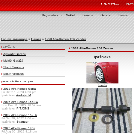
Reģistrēties
Meklēt
Forums
Garāža
Servisi
Foruma sākumlapa
»
Garāža
»
1998 Alfa-Romeo 156 Zender
1998 Alfa-Romeo 156 Zender
Apskatīt Garāžu
Īpašnieks
Meklēt Garāžā
Skatīt Servisus
Skatīt Veikalus
briedis
2017 Alfa-Romeo Giulia
Fri Oct 27, 2023 4:53 pm
Īpašnieks:
Andrejs_M
2005 Alfa-Romeo 156SW
Sun Dec 11, 2022 10:52 am
Īpašnieks:
PITJONS
2009 Alfa-Romeo 159 Ti
Fri Oct 28, 2022 9:06 am
Īpašnieks:
Stranger
2023 Alfa-Romeo 146ti
Fri Aug 05, 2022 8:18 pm