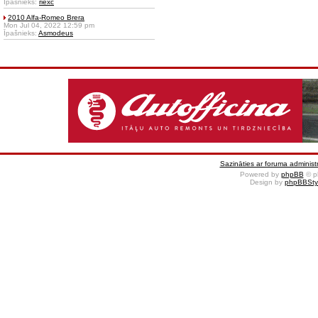
Īpašnieks:
riexc
2010 Alfa-Romeo Brera
Mon Jul 04, 2022 12:59 pm
Īpašnieks:
Asmodeus
Sazināties ar foruma administr
Powered by
phpBB
© p
Design by
phpBBSty