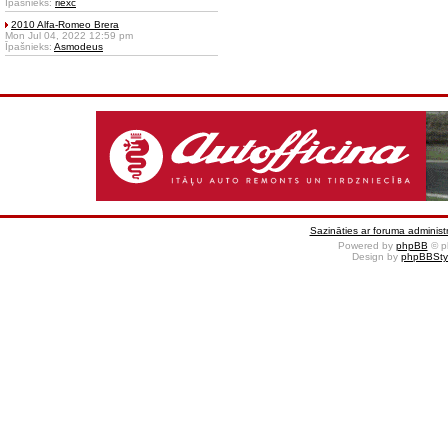
Īpašnieks:
riexc
2010 Alfa-Romeo Brera
Mon Jul 04, 2022 12:59 pm
Īpašnieks:
Asmodeus
Sazināties ar foruma administr
Powered by
phpBB
© p
Design by
phpBBSty