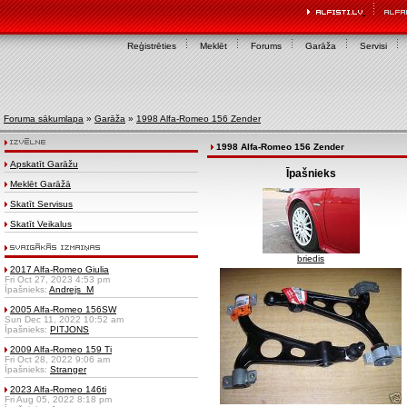
Reģistrēties
Meklēt
Forums
Garāža
Servisi
Foruma sākumlapa
»
Garāža
»
1998 Alfa-Romeo 156 Zender
1998 Alfa-Romeo 156 Zender
Apskatīt Garāžu
Īpašnieks
Meklēt Garāžā
Skatīt Servisus
Skatīt Veikalus
briedis
2017 Alfa-Romeo Giulia
Fri Oct 27, 2023 4:53 pm
Īpašnieks:
Andrejs_M
2005 Alfa-Romeo 156SW
Sun Dec 11, 2022 10:52 am
Īpašnieks:
PITJONS
2009 Alfa-Romeo 159 Ti
Fri Oct 28, 2022 9:06 am
Īpašnieks:
Stranger
2023 Alfa-Romeo 146ti
Fri Aug 05, 2022 8:18 pm