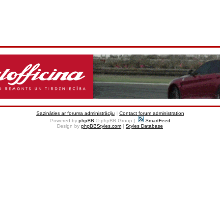
Sazināties ar foruma administrāciju
|
Contact forum administration
Powered by
phpBB
© phpBB Group |
SmartFeed
Design by
phpBBStyles.com
|
Styles Database