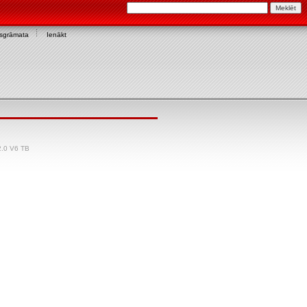
asgrāmata
Ienākt
2.0 V6 TB