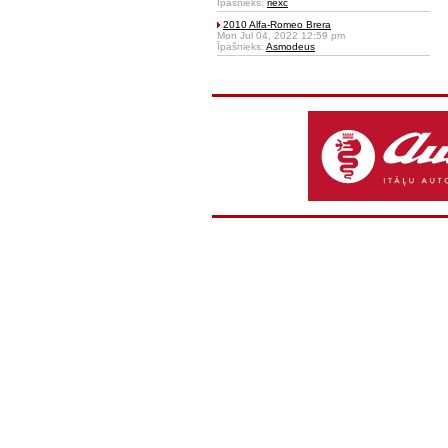
Īpašnieks:
riexc
2010 Alfa-Romeo Brera
Mon Jul 04, 2022 12:59 pm
Īpašnieks:
Asmodeus