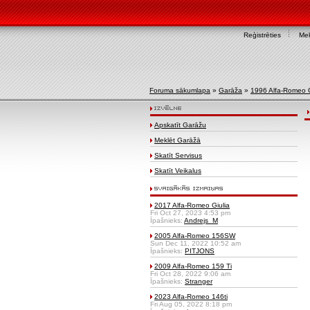
Reģistrēties
Mek
Foruma sākumlapa
»
Garāža
»
1996 Alfa-Romeo 
Apskatīt Garāžu
Meklēt Garāžā
Skatīt Servisus
Skatīt Veikalus
2017 Alfa-Romeo Giulia
Fri Oct 27, 2023 4:53 pm
Īpašnieks:
Andrejs_M
2005 Alfa-Romeo 156SW
Sun Dec 11, 2022 10:52 am
Īpašnieks:
PITJONS
2009 Alfa-Romeo 159 Ti
Fri Oct 28, 2022 9:06 am
Īpašnieks:
Stranger
2023 Alfa-Romeo 146ti
Fri Aug 05, 2022 8:18 pm