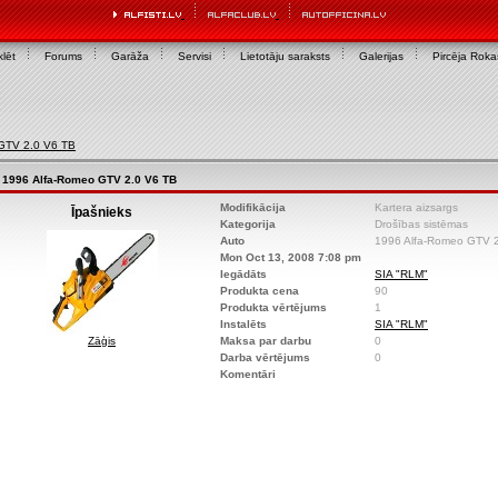
lēt
Forums
Garāža
Servisi
Lietotāju saraksts
Galerijas
Pircēja Rok
GTV 2.0 V6 TB
1996 Alfa-Romeo GTV 2.0 V6 TB
Modifikācija
Kartera aizsargs
Īpašnieks
Kategorija
Drošības sistēmas
Auto
1996 Alfa-Romeo GTV 
Mon Oct 13, 2008 7:08 pm
Iegādāts
SIA "RLM"
Produkta cena
90
Produkta vērtējums
1
Instalēts
SIA "RLM"
Zāģis
Maksa par darbu
0
Darba vērtējums
0
Komentāri