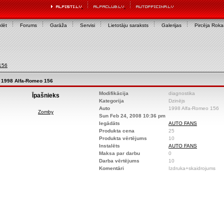
lēt
Forums
Garāža
Servisi
Lietotāju saraksts
Galerijas
Pircēja Rok
156
1998 Alfa-Romeo 156
Modifikācija
diagnostika
Īpašnieks
Kategorija
Dzinējs
Auto
1998 Alfa-Romeo 156
Zomby
Sun Feb 24, 2008 10:36 pm
Iegādāts
AUTO FANS
Produkta cena
25
Produkta vērtējums
10
Instalēts
AUTO FANS
Maksa par darbu
0
Darba vērtējums
10
Komentāri
Izdruka+skaidrojums