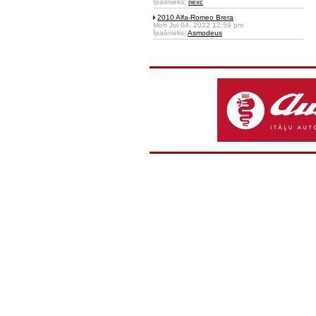
Īpašnieks:
riexc
2010 Alfa-Romeo Brera
Mon Jul 04, 2022 12:59 pm
Īpašnieks:
Asmodeus