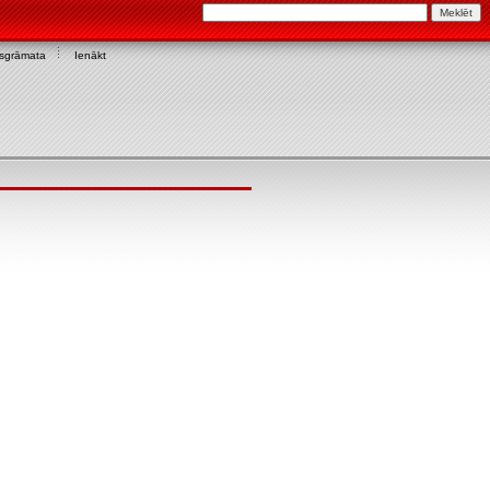
asgrāmata
Ienākt