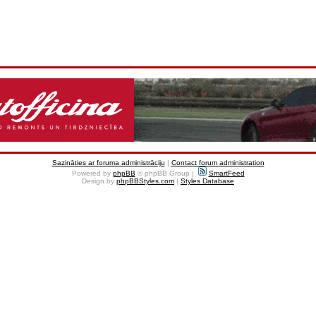
Sazināties ar foruma administrāciju
|
Contact forum administration
Powered by
phpBB
© phpBB Group |
SmartFeed
Design by
phpBBStyles.com
|
Styles Database