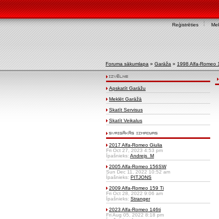
Reģistrēties
Mek
Foruma sākumlapa
»
Garāža
»
1998 Alfa-Romeo 
Apskatīt Garāžu
Meklēt Garāžā
Skatīt Servisus
Skatīt Veikalus
2017 Alfa-Romeo Giulia
Fri Oct 27, 2023 4:53 pm
Īpašnieks:
Andrejs_M
2005 Alfa-Romeo 156SW
Sun Dec 11, 2022 10:52 am
Īpašnieks:
PITJONS
2009 Alfa-Romeo 159 Ti
Fri Oct 28, 2022 9:06 am
Īpašnieks:
Stranger
2023 Alfa-Romeo 146ti
Fri Aug 05, 2022 8:18 pm